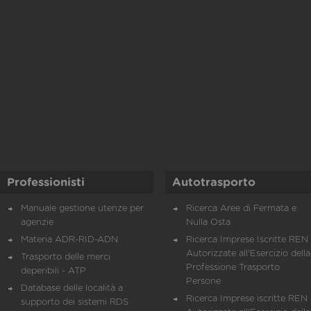
Professionisti
Autotrasporto
Manuale gestione utenze per
Ricerca Aree di Fermata e
agenzie
Nulla Osta
Materia ADR-RID-ADN
Ricerca Imprese Iscritte REN 
Autorizzate all'Esercizio della
Trasporto delle merci
Professione Trasporto
deperibili - ATP
Persone
Database delle località a
Ricerca Imprese iscritte REN 
supporto dei sistemi RDS