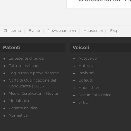
Chi siamo
Eventi
News e circolari
Assistenza
Faq
Patenti
Veicoli
La patente di guida
Autoveicoli
Tutte le pratiche
Motocicli
Foglio rosa e prove d’esame
Revisioni
Carta di Qualificazione del
Collaudi
Conducente (CQC)
Modulistica
Medici Certificatori - Novità
Documento Unico
Modulistica
STED
Patente nautica
Normativa