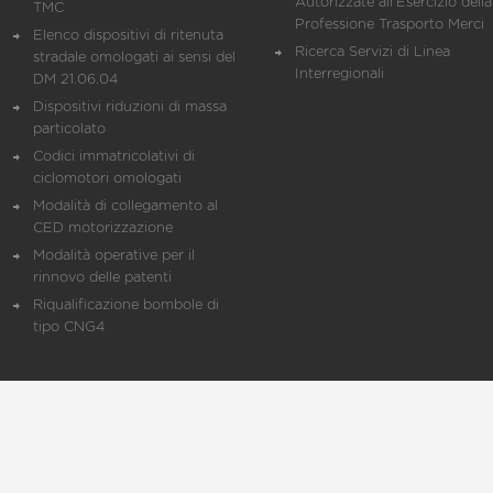
Autorizzate all'Esercizio della
TMC
Professione Trasporto Merci
Elenco dispositivi di ritenuta
Ricerca Servizi di Linea
stradale omologati ai sensi del
Interregionali
DM 21.06.04
Dispositivi riduzioni di massa
particolato
Codici immatricolativi di
ciclomotori omologati
Modalità di collegamento al
CED motorizzazione
Modalità operative per il
rinnovo delle patenti
Riqualificazione bombole di
tipo CNG4