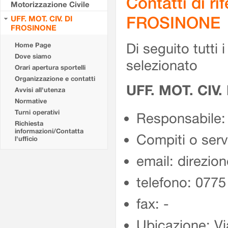
Contatti di r
Motorizzazione Civile
FROSINONE
UFF. MOT. CIV. DI
FROSINONE
Di seguito tutti i 
Home Page
Dove siamo
selezionato
Orari apertura sportelli
Organizzazione e contatti
UFF. MOT. CIV
Avvisi all'utenza
Normative
Turni operativi
Responsabile:
Richiesta
informazioni/Contatta
Compiti o ser
l'ufficio
email: direzion
telefono: 077
fax: -
Ubicazione: Vi