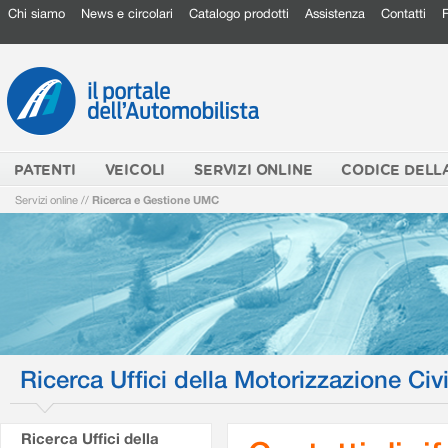
Chi siamo
News e circolari
Catalogo prodotti
Assistenza
Contatti
PATENTI
VEICOLI
SERVIZI ONLINE
CODICE DELL
Servizi online
//
Ricerca e Gestione UMC
Ricerca Uffici della Motorizzazione Civi
Ricerca Uffici della