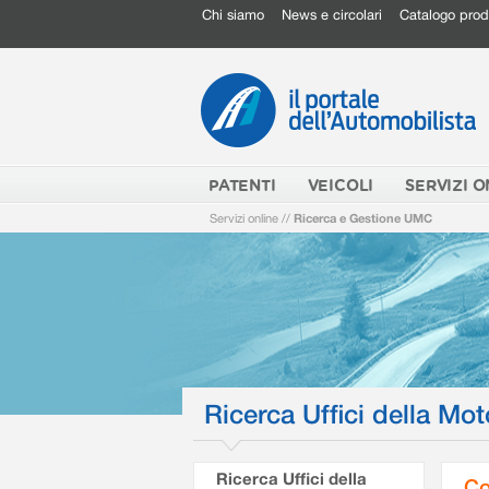
Chi siamo
News e circolari
Catalogo prod
PATENTI
VEICOLI
SERVIZI O
Servizi online
//
Ricerca e Gestione UMC
Ricerca Uffici della Mot
Ricerca Uffici della
Co