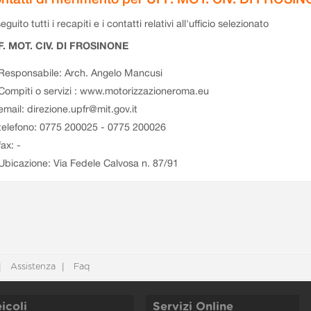
eguito tutti i recapiti e i contatti relativi all'ufficio selezionato
F. MOT. CIV. DI FROSINONE
Responsabile: Arch. Angelo Mancusi
Compiti o servizi : www.motorizzazioneroma.eu
email: direzione.upfr@mit.gov.it
telefono: 0775 200025 - 0775 200026
fax: -
Ubicazione: Via Fedele Calvosa n. 87/91
Assistenza
Faq
icoli
Servizi Online