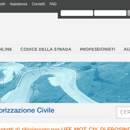
otti
Assistenza
Contatti
FAQ
NLINE
CODICE DELLA STRADA
PROFESSIONISTI
AU
orizzazione Civile
ntatti di riferimento per UFF. MOT. CIV. DI FROSI