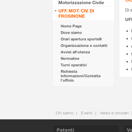
Motorizzazione Civile
Di s
UFF. MOT. CIV. DI
FROSINONE
UF
Home Page
Dove siamo
Orari apertura sportelli
Organizzazione e contatti
Avvisi all'utenza
Normative
Turni operativi
Richiesta
informazioni/Contatta
l'ufficio
Chi siamo
Eventi
News e circolari
Patenti
Ve