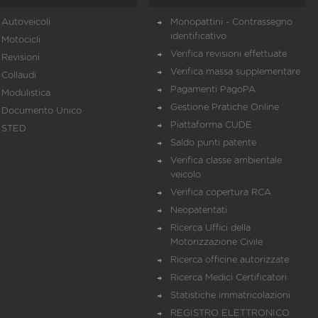
Autoveicoli
Monopattini - Contrassegno
identificativo
Motocicli
Verifica revisioni effettuate
Revisioni
Verifica massa supplementare
Collaudi
Pagamenti PagoPA
Modulistica
Gestione Pratiche Online
Documento Unico
Piattaforma CUDE
STED
Saldo punti patente
Verifica classe ambientale
veicolo
Verifica copertura RCA
Neopatentati
Ricerca Uffici della
Motorizzazione Civile
Ricerca officine autorizzate
Ricerca Medici Certificatori
Statistiche immatricolazioni
REGISTRO ELETTRONICO