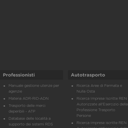
Professionisti
Autotrasporto
Manuale gestione utenze per
Ricerca Aree di Fermata e
agenzie
Nulla Osta
Materia ADR-RID-ADN
Ricerca Imprese Iscritte REN 
Autorizzate all'Esercizio della
Trasporto delle merci
Professione Trasporto
deperibili - ATP
Persone
Database delle località a
Ricerca Imprese iscritte REN 
supporto dei sistemi RDS