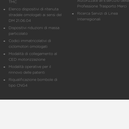
Autorizzate all'Esercizio della
TMC
Professione Trasporto Merci
Elenco dispositivi di ritenuta
Ricerca Servizi di Linea
stradale omologati ai sensi del
Interregionali
DM 21.06.04
Dispositivi riduzioni di massa
particolato
Codici immatricolativi di
ciclomotori omologati
Modalità di collegamento al
CED motorizzazione
Modalità operative per il
rinnovo delle patenti
Riqualificazione bombole di
tipo CNG4