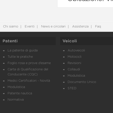
Chi siamo
Eventi
News e circolari
Assistenza
Faq
Patenti
Veicoli
La patente di guida
Autoveicoli
Tutte le pratiche
Motocicli
Foglio rosa e prove d’esame
Revisioni
Carta di Qualificazione del
Collaudi
Conducente (CQC)
Modulistica
Medici Certificatori - Novità
Documento Unico
Modulistica
STED
Patente nautica
Normativa