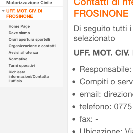
Contatti di r
Motorizzazione Civile
FROSINONE
UFF. MOT. CIV. DI
FROSINONE
Di seguito tutti i 
Home Page
Dove siamo
selezionato
Orari apertura sportelli
Organizzazione e contatti
UFF. MOT. CIV
Avvisi all'utenza
Normative
Turni operativi
Responsabile:
Richiesta
informazioni/Contatta
Compiti o ser
l'ufficio
email: direzion
telefono: 077
fax: -
Ubicazione: Vi