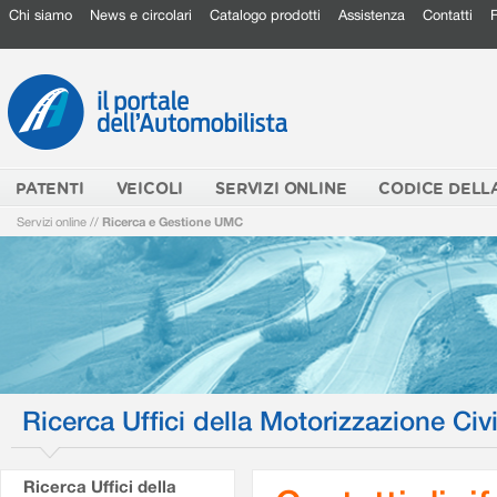
Chi siamo
News e circolari
Catalogo prodotti
Assistenza
Contatti
PATENTI
VEICOLI
SERVIZI ONLINE
CODICE DELL
Servizi online
//
Ricerca e Gestione UMC
Ricerca Uffici della Motorizzazione Civi
Ricerca Uffici della