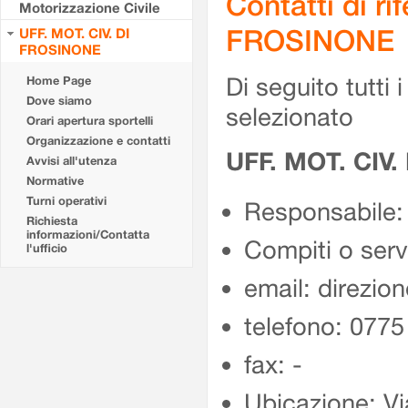
Contatti di r
Motorizzazione Civile
FROSINONE
UFF. MOT. CIV. DI
FROSINONE
Di seguito tutti i 
Home Page
Dove siamo
selezionato
Orari apertura sportelli
Organizzazione e contatti
UFF. MOT. CIV
Avvisi all'utenza
Normative
Turni operativi
Responsabile:
Richiesta
informazioni/Contatta
Compiti o ser
l'ufficio
email: direzion
telefono: 077
fax: -
Ubicazione: Vi