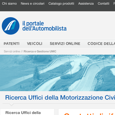
Chi siamo
News e circolari
Catalogo prodotti
Assistenza
Contatti
PATENTI
VEICOLI
SERVIZI ONLINE
CODICE DELL
Servizi online
//
Ricerca e Gestione UMC
Ricerca Uffici della Motorizzazione Civi
Ricerca Uffici della