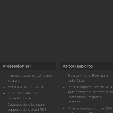
Professionisti
Autotrasporto
Manuale gestione utenze per
Ricerca Aree di Fermata e
agenzie
Nulla Osta
Materia ADR-RID-ADN
Ricerca Imprese Iscritte REN 
Autorizzate all'Esercizio della
Trasporto delle merci
Professione Trasporto
deperibili - ATP
Persone
Database delle località a
Ricerca Imprese iscritte REN 
supporto dei sistemi RDS