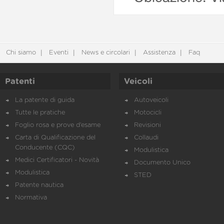
Chi siamo
Eventi
News e circolari
Assistenza
Faq
Patenti
Veicoli
La patente di guida
Autoveicoli
Tutte le pratiche
Motocicli
Foglio rosa e prove d’esame
Revisioni
Carta di Qualificazione del
Collaudi
Conducente (CQC)
Modulistica
Medici Certificatori - Novità
Documento Unico
Modulistica
STED
Patente nautica
Normativa