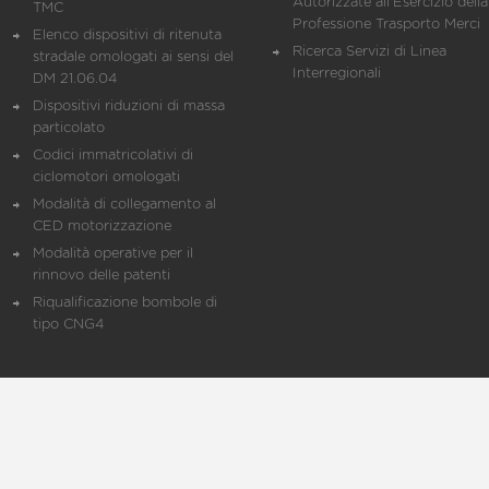
Autorizzate all'Esercizio della
TMC
Professione Trasporto Merci
Elenco dispositivi di ritenuta
Ricerca Servizi di Linea
stradale omologati ai sensi del
Interregionali
DM 21.06.04
Dispositivi riduzioni di massa
particolato
Codici immatricolativi di
ciclomotori omologati
Modalità di collegamento al
CED motorizzazione
Modalità operative per il
rinnovo delle patenti
Riqualificazione bombole di
tipo CNG4