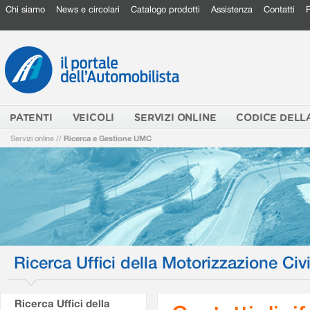
Chi siamo
News e circolari
Catalogo prodotti
Assistenza
Contatti
PATENTI
VEICOLI
SERVIZI ONLINE
CODICE DELL
Servizi online
//
Ricerca e Gestione UMC
Ricerca Uffici della Motorizzazione Civi
Ricerca Uffici della