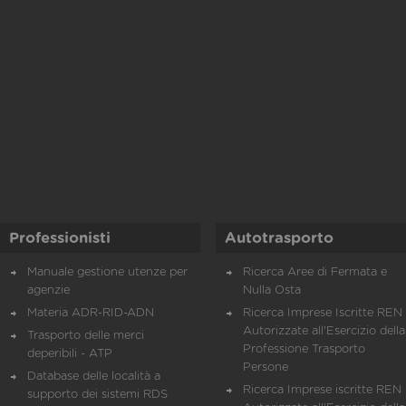
Professionisti
Autotrasporto
Manuale gestione utenze per
Ricerca Aree di Fermata e
agenzie
Nulla Osta
Materia ADR-RID-ADN
Ricerca Imprese Iscritte REN 
Autorizzate all'Esercizio della
Trasporto delle merci
Professione Trasporto
deperibili - ATP
Persone
Database delle località a
Ricerca Imprese iscritte REN 
supporto dei sistemi RDS