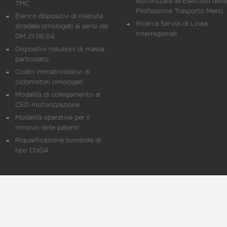
Autorizzate all'Esercizio della
TMC
Professione Trasporto Merci
Elenco dispositivi di ritenuta
Ricerca Servizi di Linea
stradale omologati ai sensi del
Interregionali
DM 21.06.04
Dispositivi riduzioni di massa
particolato
Codici immatricolativi di
ciclomotori omologati
Modalità di collegamento al
CED motorizzazione
Modalità operative per il
rinnovo delle patenti
Riqualificazione bombole di
tipo CNG4