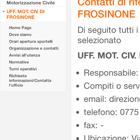
Contatti di r
Motorizzazione Civile
FROSINONE
UFF. MOT. CIV. DI
FROSINONE
Di seguito tutti i 
Home Page
Dove siamo
selezionato
Orari apertura sportelli
Organizzazione e contatti
UFF. MOT. CIV
Avvisi all'utenza
Normative
Turni operativi
Responsabile:
Richiesta
informazioni/Contatta
Compiti o ser
l'ufficio
email: direzion
telefono: 077
fax: -
Ubicazione: Vi