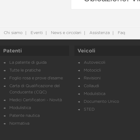
Chi siamo
Eventi
News e circolari
Assistenza
Faq
Patenti
Veicoli
La patente di guida
Autoveicoli
Tutte le pratiche
Motocicli
Foglio rosa e prove d’esame
Revisioni
Carta di Qualificazione del
Collaudi
Conducente (CQC)
Modulistica
Medici Certificatori - Novità
Documento Unico
Modulistica
STED
Patente nautica
Normativa