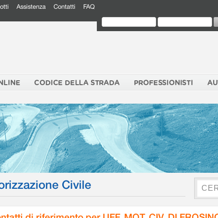
otti
Assistenza
Contatti
FAQ
NLINE
CODICE DELLA STRADA
PROFESSIONISTI
AU
orizzazione Civile
ntatti di riferimento per UFF. MOT. CIV. DI FROSI