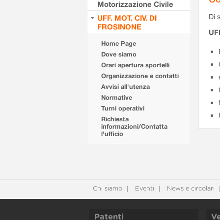
Motorizzazione Civile
Di s
UFF. MOT. CIV. DI
FROSINONE
UF
Home Page
Dove siamo
Orari apertura sportelli
Organizzazione e contatti
Avvisi all'utenza
Normative
Turni operativi
Richiesta
informazioni/Contatta
l'ufficio
Chi siamo
Eventi
News e circolari
Patenti
Ve