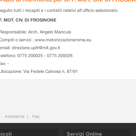
eguito tutti i recapiti e i contatti relativi all'ufficio selezionato
F. MOT. CIV. DI FROSINONE
Responsabile: Arch. Angelo Mancusi
Compiti o servizi : www.motorizzazioneroma.eu
email: direzione.upfr@mit.gov.it
telefono: 0775 200025 - 0775 200026
fax: -
Ubicazione: Via Fedele Calvosa n. 87/91
Assistenza
Faq
icoli
Servizi Online