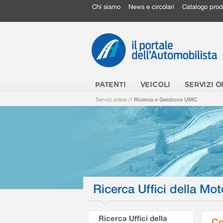
Chi siamo
News e circolari
Catalogo prod
PATENTI
VEICOLI
SERVIZI O
Servizi online
//
Ricerca e Gestione UMC
Ricerca Uffici della Mot
Ricerca Uffici della
Co