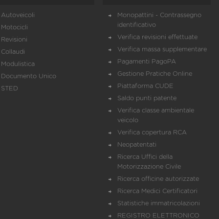
Autoveicoli
Monopattini - Contrassegno
identificativo
Motocicli
Verifica revisioni effettuate
Revisioni
Verifica massa supplementare
Collaudi
Pagamenti PagoPA
Modulistica
Gestione Pratiche Online
Documento Unico
Piattaforma CUDE
STED
Saldo punti patente
Verifica classe ambientale
veicolo
Verifica copertura RCA
Neopatentati
Ricerca Uffici della
Motorizzazione Civile
Ricerca officine autorizzate
Ricerca Medici Certificatori
Statistiche immatricolazioni
REGISTRO ELETTRONICO