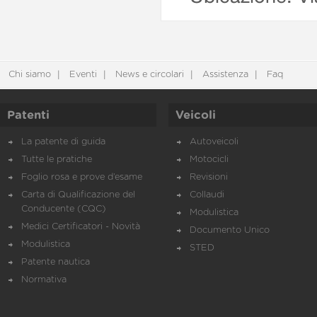
Chi siamo
Eventi
News e circolari
Assistenza
Faq
Patenti
Veicoli
La patente di guida
Autoveicoli
Tutte le pratiche
Motocicli
Foglio rosa e prove d’esame
Revisioni
Carta di Qualificazione del
Collaudi
Conducente (CQC)
Modulistica
Medici Certificatori - Novità
Documento Unico
Modulistica
STED
Patente nautica
Normativa