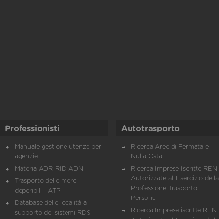
Professionisti
Autotrasporto
Manuale gestione utenze per
Ricerca Aree di Fermata e
agenzie
Nulla Osta
Materia ADR-RID-ADN
Ricerca Imprese Iscritte REN 
Autorizzate all'Esercizio della
Trasporto delle merci
Professione Trasporto
deperibili - ATP
Persone
Database delle località a
Ricerca Imprese iscritte REN 
supporto dei sistemi RDS