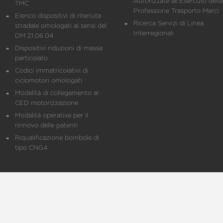
Autorizzate all'Esercizio della
TMC
Professione Trasporto Merci
Elenco dispositivi di ritenuta
Ricerca Servizi di Linea
stradale omologati ai sensi del
Interregionali
DM 21.06.04
Dispositivi riduzioni di massa
particolato
Codici immatricolativi di
ciclomotori omologati
Modalità di collegamento al
CED motorizzazione
Modalità operative per il
rinnovo delle patenti
Riqualificazione bombole di
tipo CNG4