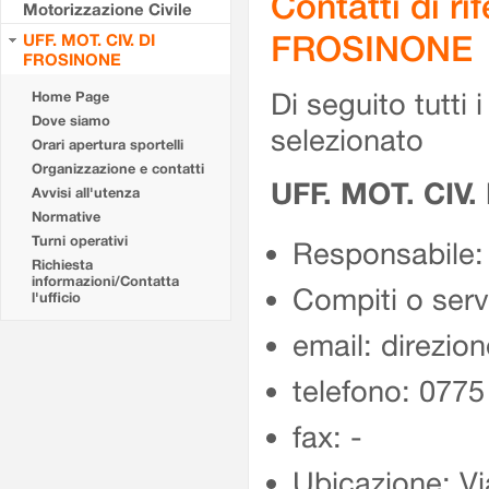
Contatti di r
Motorizzazione Civile
FROSINONE
UFF. MOT. CIV. DI
FROSINONE
Di seguito tutti i 
Home Page
Dove siamo
selezionato
Orari apertura sportelli
Organizzazione e contatti
UFF. MOT. CIV
Avvisi all'utenza
Normative
Turni operativi
Responsabile:
Richiesta
informazioni/Contatta
Compiti o ser
l'ufficio
email: direzion
telefono: 077
fax: -
Ubicazione: Vi