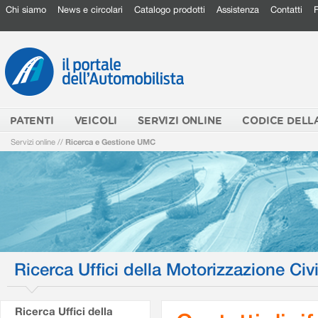
Chi siamo
News e circolari
Catalogo prodotti
Assistenza
Contatti
PATENTI
VEICOLI
SERVIZI ONLINE
CODICE DELL
Servizi online
//
Ricerca e Gestione UMC
Ricerca Uffici della Motorizzazione Civi
Ricerca Uffici della