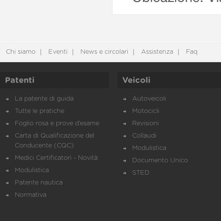
Chi siamo
Eventi
News e circolari
Assistenza
Faq
Patenti
Veicoli
La patente di guida
Autoveicoli
Tutte le pratiche
Motocicli
Foglio rosa e prove d’esame
Revisioni
Carta di Qualificazione del
Collaudi
Conducente (CQC)
Modulistica
Medici Certificatori - Novità
Documento Unico
Modulistica
STED
Patente nautica
Normativa