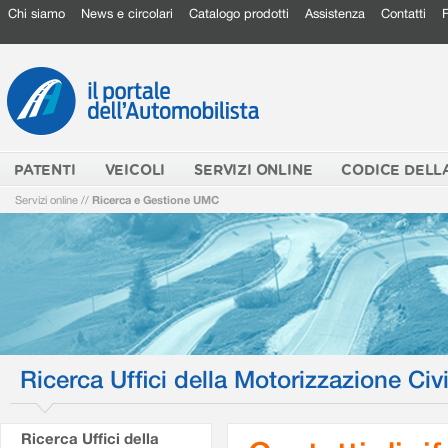
Chi siamo
News e circolari
Catalogo prodotti
Assistenza
Contatti
PATENTI
VEICOLI
SERVIZI ONLINE
CODICE DELL
Servizi online
//
Ricerca e Gestione UMC
Ricerca Uffici della Motorizzazione Civi
Ricerca Uffici della