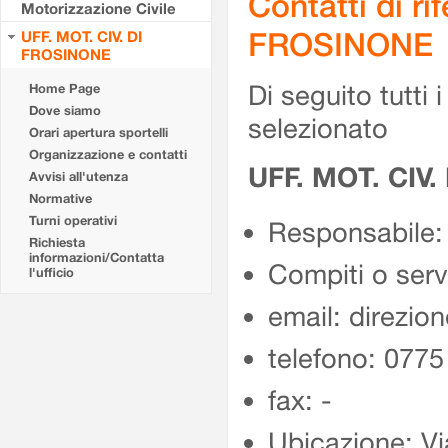
Contatti di r
Motorizzazione Civile
FROSINONE
UFF. MOT. CIV. DI
FROSINONE
Di seguito tutti i 
Home Page
Dove siamo
selezionato
Orari apertura sportelli
Organizzazione e contatti
UFF. MOT. CIV
Avvisi all'utenza
Normative
Turni operativi
Responsabile:
Richiesta
informazioni/Contatta
Compiti o ser
l'ufficio
email: direzion
telefono: 077
fax: -
Ubicazione: Vi