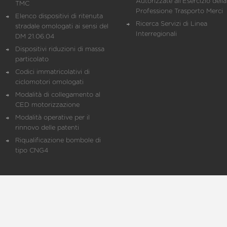
Autorizzate all'Esercizio della
TMC
Professione Trasporto Merci
Elenco dispositivi di ritenuta
Ricerca Servizi di Linea
stradale omologati ai sensi del
Interregionali
DM 21.06.04
Dispositivi riduzioni di massa
particolato
Codici immatricolativi di
ciclomotori omologati
Modalità di collegamento al
CED motorizzazione
Modalità operative per il
rinnovo delle patenti
Riqualificazione bombole di
tipo CNG4