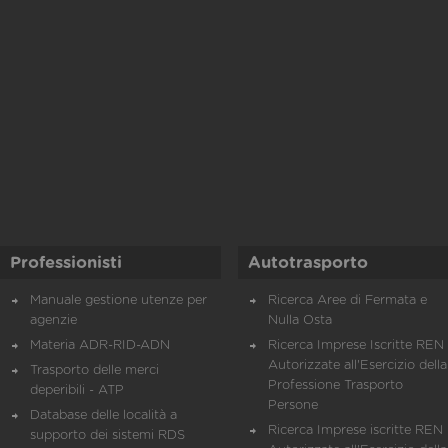
Professionisti
Autotrasporto
Manuale gestione utenze per
Ricerca Aree di Fermata e
agenzie
Nulla Osta
Materia ADR-RID-ADN
Ricerca Imprese Iscritte REN 
Autorizzate all'Esercizio della
Trasporto delle merci
Professione Trasporto
deperibili - ATP
Persone
Database delle località a
Ricerca Imprese iscritte REN 
supporto dei sistemi RDS