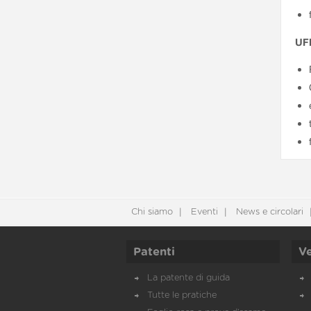
UFF
Chi siamo
Eventi
News e circolari
Patenti
Ve
La patente di guida
Tutte le pratiche