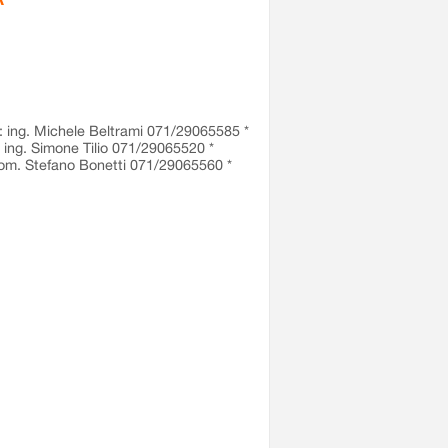
I: ing. Michele Beltrami 071/29065585 *
ng. Simone Tilio 071/29065520 *
m. Stefano Bonetti 071/29065560 *