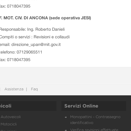
fax: 0718047395
. MOT. CIV. DI ANCONA (sede operativa JESI)
Responsabile: Ing. Roberto Danieli
Compiti o servizi : Revisioni e collaudi
email: direzione_upan@mit.gov.it
telefono: 07129065511
fax: 0718047395
Assistenza
Faq
icoli
Servizi Online
Autoveicoli
Monopattini - Contrassegno
identificativo
Motocicli
Verifica revisioni effettuate