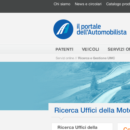
Chi siamo
News e circolari
Catalogo prod
PATENTI
VEICOLI
SERVIZI O
Servizi online
//
Ricerca e Gestione UMC
Ricerca Uffici della Mot
Ricerca Uffici della
Co