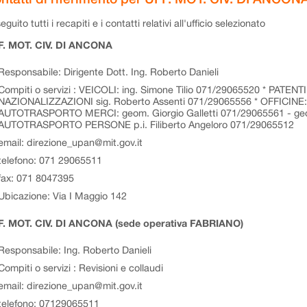
eguito tutti i recapiti e i contatti relativi all'ufficio selezionato
F. MOT. CIV. DI ANCONA
Responsabile: Dirigente Dott. Ing. Roberto Danieli
Compiti o servizi : VEICOLI: ing. Simone Tilio 071/29065520 * PATENT
NAZIONALIZZAZIONI sig. Roberto Assenti 071/29065556 * OFFICINE: i
AUTOTRASPORTO MERCI: geom. Giorgio Galletti 071/29065561 - geo
AUTOTRASPORTO PERSONE p.i. Filiberto Angeloro 071/29065512
email: direzione_upan@mit.gov.it
telefono: 071 29065511
fax: 071 8047395
Ubicazione: Via I Maggio 142
. MOT. CIV. DI ANCONA (sede operativa FABRIANO)
Responsabile: Ing. Roberto Danieli
Compiti o servizi : Revisioni e collaudi
email: direzione_upan@mit.gov.it
telefono: 07129065511