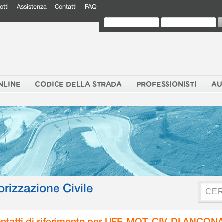
otti
Assistenza
Contatti
FAQ
NLINE
CODICE DELLA STRADA
PROFESSIONISTI
AU
orizzazione Civile
ntatti di riferimento per UFF. MOT. CIV. DI ANCON