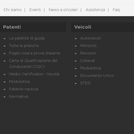
Chi siamo
Eventi
News e circolari
Assistenza
Faq
Patenti
Veicoli
La patente di guida
Autoveicoli
Tutte le pratiche
Motocicli
Foglio rosa e prove d’esame
Revisioni
Carta di Qualificazione del
Collaudi
Conducente (CQC)
Modulistica
Medici Certificatori - Novità
Documento Unico
Modulistica
STED
Patente nautica
Normativa