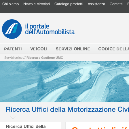
Chi siamo
News e circolari
Catalogo prodotti
Assistenza
Contatti
PATENTI
VEICOLI
SERVIZI ONLINE
CODICE DELL
Servizi online
//
Ricerca e Gestione UMC
Ricerca Uffici della Motorizzazione Civi
Ricerca Uffici della