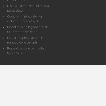
DM 21.06.04
Dispositivi riduzioni di massa
particolato
Codici immatricolativi di
ciclomotori omologati
Modalità di collegamento al
CED motorizzazione
Modalità operative per il
rinnovo delle patenti
Riqualificazione bombole di
tipo CNG4