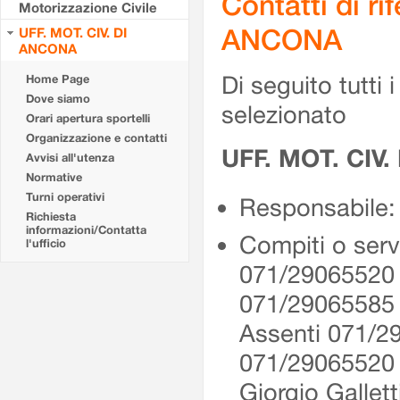
Contatti di r
Motorizzazione Civile
ANCONA
UFF. MOT. CIV. DI
ANCONA
Di seguito tutti i 
Home Page
Dove siamo
selezionato
Orari apertura sportelli
Organizzazione e contatti
UFF. MOT. CIV
Avvisi all'utenza
Normative
Turni operativi
Responsabile: 
Richiesta
informazioni/Contatta
Compiti o serv
l'ufficio
071/29065520 
071/29065585
Assenti 071/2
071/2906552
Giorgio Gallet