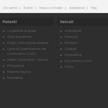
Chi siamo
Eventi
News e circolari
Assistenza
Faq
Patenti
Veicoli
La patente di guida
Autoveicoli
Tutte le pratiche
Motocicli
Foglio rosa e prove d’esame
Revisioni
Carta di Qualificazione del
Collaudi
Conducente (CQC)
Modulistica
Medici Certificatori - Novità
Documento Unico
Modulistica
STED
Patente nautica
Normativa