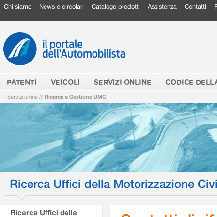
Chi siamo
News e circolari
Catalogo prodotti
Assistenza
Contatti
PATENTI
VEICOLI
SERVIZI ONLINE
CODICE DELL
Servizi online
//
Ricerca e Gestione UMC
Ricerca Uffici della Motorizzazione Civi
Ricerca Uffici della