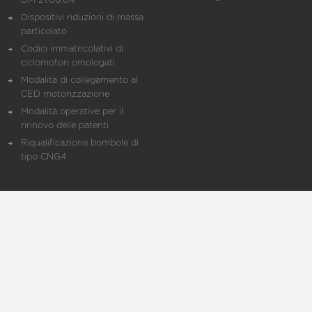
DM 21.06.04
Dispositivi riduzioni di massa
particolato
Codici immatricolativi di
ciclomotori omologati
Modalità di collegamento al
CED motorizzazione
Modalità operative per il
rinnovo delle patenti
Riqualificazione bombole di
tipo CNG4