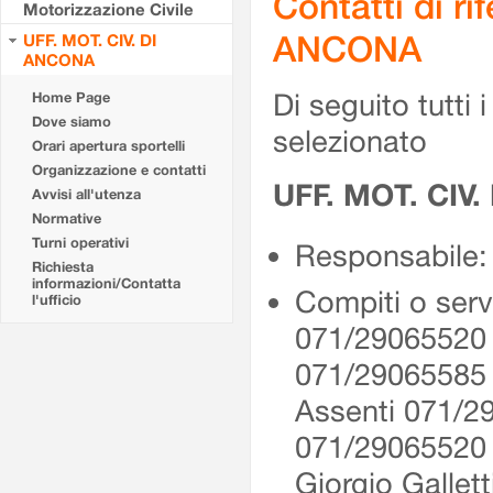
Contatti di r
Motorizzazione Civile
ANCONA
UFF. MOT. CIV. DI
ANCONA
Di seguito tutti i 
Home Page
Dove siamo
selezionato
Orari apertura sportelli
Organizzazione e contatti
UFF. MOT. CIV
Avvisi all'utenza
Normative
Turni operativi
Responsabile: 
Richiesta
informazioni/Contatta
Compiti o serv
l'ufficio
071/29065520 
071/29065585
Assenti 071/2
071/2906552
Giorgio Gallet