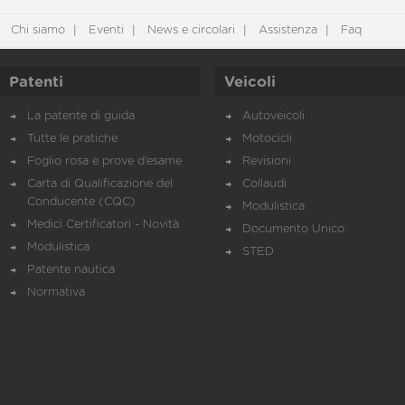
Chi siamo
Eventi
News e circolari
Assistenza
Faq
Patenti
Veicoli
La patente di guida
Autoveicoli
Tutte le pratiche
Motocicli
Foglio rosa e prove d’esame
Revisioni
Carta di Qualificazione del
Collaudi
Conducente (CQC)
Modulistica
Medici Certificatori - Novità
Documento Unico
Modulistica
STED
Patente nautica
Normativa