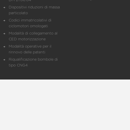
DM 21.06.04
Dispositivi riduzioni di massa
particolato
Codici immatricolativi di
ciclomotori omologati
Modalità di collegamento al
CED motorizzazione
Modalità operative per il
rinnovo delle patenti
Riqualificazione bombole di
tipo CNG4