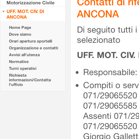
Contatti di r
Motorizzazione Civile
ANCONA
UFF. MOT. CIV. DI
ANCONA
Di seguito tutti i 
Home Page
Dove siamo
selezionato
Orari apertura sportelli
Organizzazione e contatti
UFF. MOT. CIV
Avvisi all'utenza
Normative
Turni operativi
Responsabile: 
Richiesta
informazioni/Contatta
Compiti o serv
l'ufficio
071/29065520 
071/29065585
Assenti 071/2
071/2906552
Giorgio Gallet