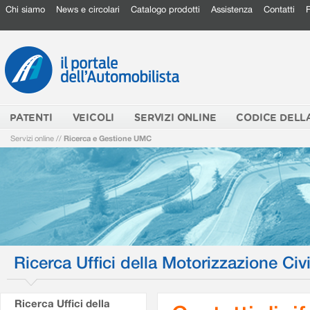
Chi siamo
News e circolari
Catalogo prodotti
Assistenza
Contatti
PATENTI
VEICOLI
SERVIZI ONLINE
CODICE DELL
Servizi online
//
Ricerca e Gestione UMC
Ricerca Uffici della Motorizzazione Civi
Ricerca Uffici della