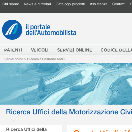
Chi siamo
News e circolari
Catalogo prodotti
Assistenza
Contatti
PATENTI
VEICOLI
SERVIZI ONLINE
CODICE DELL
Servizi online
//
Ricerca e Gestione UMC
Ricerca Uffici della Motorizzazione Civi
Ricerca Uffici della