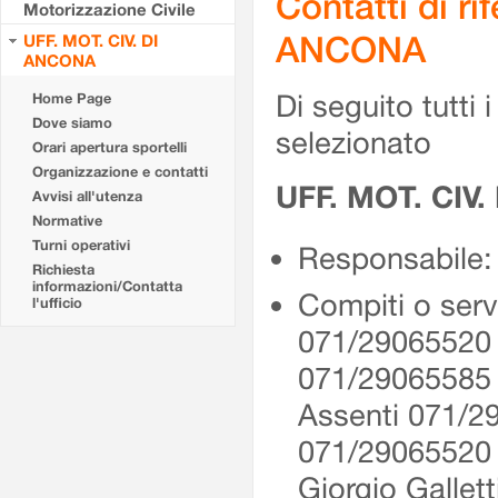
Contatti di r
Motorizzazione Civile
ANCONA
UFF. MOT. CIV. DI
ANCONA
Di seguito tutti i 
Home Page
Dove siamo
selezionato
Orari apertura sportelli
Organizzazione e contatti
UFF. MOT. CIV
Avvisi all'utenza
Normative
Turni operativi
Responsabile: 
Richiesta
informazioni/Contatta
Compiti o serv
l'ufficio
071/29065520 
071/29065585
Assenti 071/2
071/2906552
Giorgio Gallet