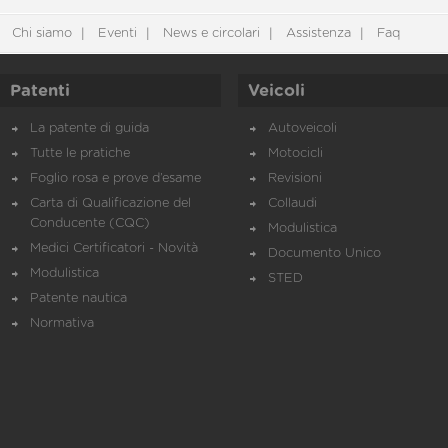
Chi siamo
Eventi
News e circolari
Assistenza
Faq
Patenti
Veicoli
La patente di guida
Autoveicoli
Tutte le pratiche
Motocicli
Foglio rosa e prove d’esame
Revisioni
Carta di Qualificazione del
Collaudi
Conducente (CQC)
Modulistica
Medici Certificatori - Novità
Documento Unico
Modulistica
STED
Patente nautica
Normativa