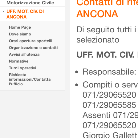
Contatti di r
Motorizzazione Civile
ANCONA
UFF. MOT. CIV. DI
ANCONA
Di seguito tutti i 
Home Page
Dove siamo
selezionato
Orari apertura sportelli
Organizzazione e contatti
UFF. MOT. CIV
Avvisi all'utenza
Normative
Turni operativi
Responsabile: 
Richiesta
informazioni/Contatta
Compiti o serv
l'ufficio
071/29065520 
071/29065585
Assenti 071/2
071/2906552
Giorgio Gallet