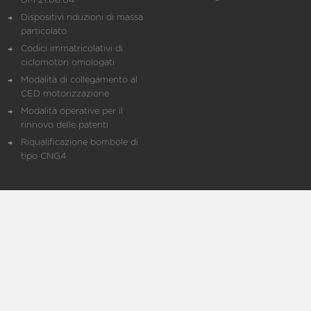
DM 21.06.04
Dispositivi riduzioni di massa
particolato
Codici immatricolativi di
ciclomotori omologati
Modalità di collegamento al
CED motorizzazione
Modalità operative per il
rinnovo delle patenti
Riqualificazione bombole di
tipo CNG4