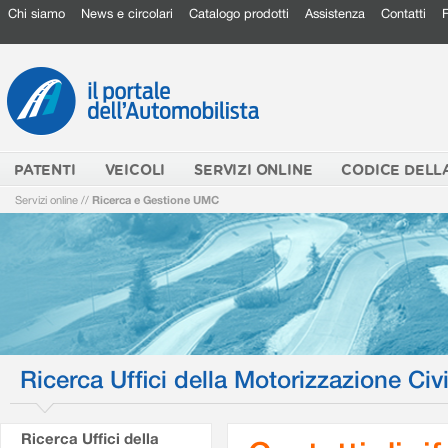
Chi siamo
News e circolari
Catalogo prodotti
Assistenza
Contatti
PATENTI
VEICOLI
SERVIZI ONLINE
CODICE DELL
Servizi online
//
Ricerca e Gestione UMC
Ricerca Uffici della Motorizzazione Civi
Ricerca Uffici della