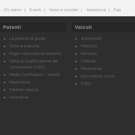
Chi siamo
Eventi
News e circolari
Assistenza
Faq
Patenti
Veicoli
La patente di guida
Autoveicoli
Tutte le pratiche
Motocicli
Foglio rosa e prove d’esame
Revisioni
Carta di Qualificazione del
Collaudi
Conducente (CQC)
Modulistica
Medici Certificatori - Novità
Documento Unico
Modulistica
STED
Patente nautica
Normativa