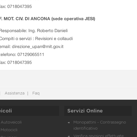
fax: 0718047395
. MOT. CIV. DI ANCONA (sede operativa JESI)
Responsabile: Ing. Roberto Danieli
Compiti o servizi : Revisioni e collaudi
email: direzione_upan@mit.gov.it
telefono: 07129065511
fax: 0718047395
Assistenza
Faq
icoli
Servizi Online
Autoveicoli
Monopattini - Contrassegno
identificativo
Motocicli
Verifica revisioni effettuate