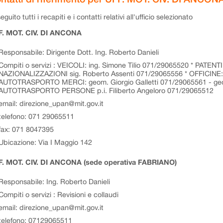
eguito tutti i recapiti e i contatti relativi all'ufficio selezionato
F. MOT. CIV. DI ANCONA
Responsabile: Dirigente Dott. Ing. Roberto Danieli
Compiti o servizi : VEICOLI: ing. Simone Tilio 071/29065520 * PATENT
NAZIONALIZZAZIONI sig. Roberto Assenti 071/29065556 * OFFICINE: i
AUTOTRASPORTO MERCI: geom. Giorgio Galletti 071/29065561 - geo
AUTOTRASPORTO PERSONE p.i. Filiberto Angeloro 071/29065512
email: direzione_upan@mit.gov.it
telefono: 071 29065511
fax: 071 8047395
Ubicazione: Via I Maggio 142
. MOT. CIV. DI ANCONA (sede operativa FABRIANO)
Responsabile: Ing. Roberto Danieli
Compiti o servizi : Revisioni e collaudi
email: direzione_upan@mit.gov.it
telefono: 07129065511