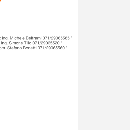
I: ing. Michele Beltrami 071/29065585 *
ng. Simone Tilio 071/29065520 *
m. Stefano Bonetti 071/29065560 *