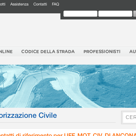
otti
Assistenza
Contatti
FAQ
NLINE
CODICE DELLA STRADA
PROFESSIONISTI
AU
orizzazione Civile
ntatti di riferimento per UFF. MOT. CIV. DI ANCON