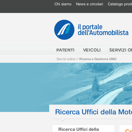
Chi siamo
News e circolari
Catalogo prod
PATENTI
VEICOLI
SERVIZI O
Servizi online
//
Ricerca e Gestione UMC
Ricerca Uffici della Mot
Ricerca Uffici della
Co