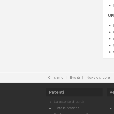
UFF
Chi siamo
Eventi
News e circolari
Patenti
Ve
La patente di guida
Tutte le pratiche