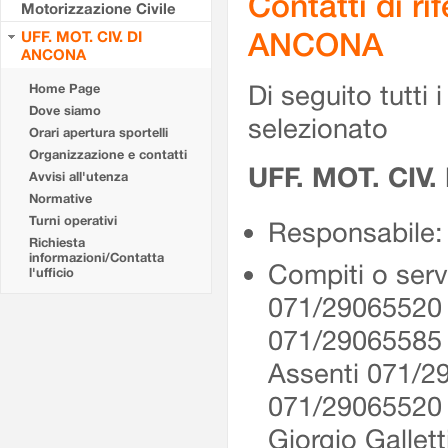
Contatti di r
Motorizzazione Civile
ANCONA
UFF. MOT. CIV. DI
ANCONA
Di seguito tutti i 
Home Page
Dove siamo
selezionato
Orari apertura sportelli
Organizzazione e contatti
UFF. MOT. CIV
Avvisi all'utenza
Normative
Turni operativi
Responsabile: 
Richiesta
informazioni/Contatta
Compiti o serv
l'ufficio
071/29065520 
071/29065585
Assenti 071/2
071/2906552
Giorgio Gallet