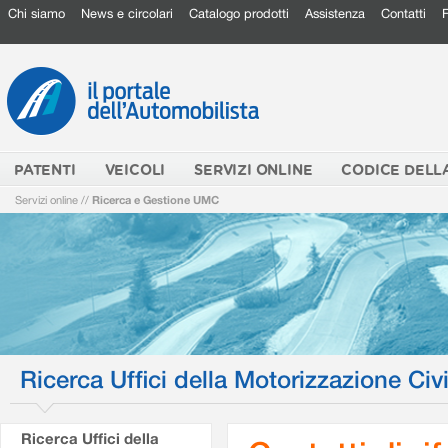
Chi siamo
News e circolari
Catalogo prodotti
Assistenza
Contatti
PATENTI
VEICOLI
SERVIZI ONLINE
CODICE DELL
Servizi online
//
Ricerca e Gestione UMC
Ricerca Uffici della Motorizzazione Civi
Ricerca Uffici della