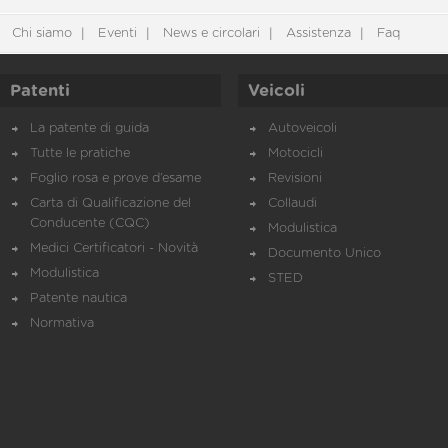
Chi siamo
Eventi
News e circolari
Assistenza
Faq
Patenti
Veicoli
La patente di guida
Autoveicoli
Tutte le pratiche
Motocicli
Foglio rosa e prove d’esame
Revisioni
Carta di Qualificazione del
Collaudi
Conducente (CQC)
Modulistica
Medici Certificatori - Novità
Documento Unico
Modulistica
STED
Patente nautica
Normativa