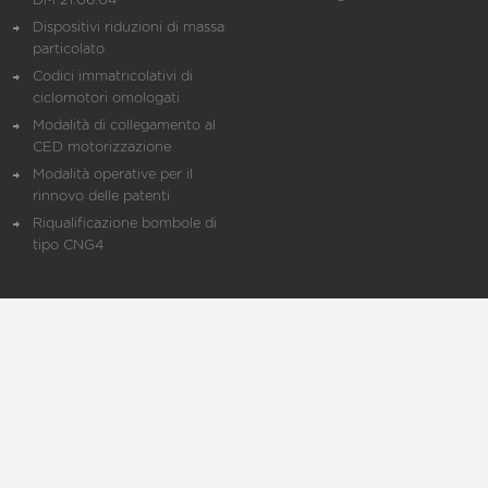
DM 21.06.04
Dispositivi riduzioni di massa
particolato
Codici immatricolativi di
ciclomotori omologati
Modalità di collegamento al
CED motorizzazione
Modalità operative per il
rinnovo delle patenti
Riqualificazione bombole di
tipo CNG4