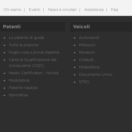
Chi siamo
Eventi
News e circolari
Assistenza
Faq
Patenti
Veicoli
La patente di guida
Autoveicoli
Tutte le pratiche
Motocicli
Foglio rosa e prove d’esame
Revisioni
Carta di Qualificazione del
Collaudi
Conducente (CQC)
Modulistica
Medici Certificatori - Novità
Documento Unico
Modulistica
STED
Patente nautica
Normativa