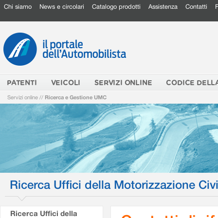
Chi siamo
News e circolari
Catalogo prodotti
Assistenza
Contatti
PATENTI
VEICOLI
SERVIZI ONLINE
CODICE DELL
Servizi online
//
Ricerca e Gestione UMC
Ricerca Uffici della Motorizzazione Civi
Ricerca Uffici della