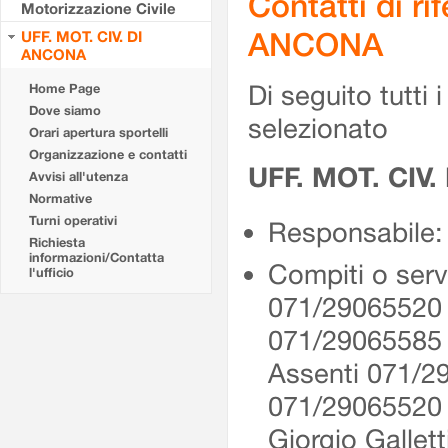
Contatti di r
Motorizzazione Civile
ANCONA
UFF. MOT. CIV. DI
ANCONA
Di seguito tutti i 
Home Page
Dove siamo
selezionato
Orari apertura sportelli
Organizzazione e contatti
UFF. MOT. CIV
Avvisi all'utenza
Normative
Turni operativi
Responsabile: 
Richiesta
informazioni/Contatta
Compiti o serv
l'ufficio
071/29065520 
071/29065585
Assenti 071/2
071/2906552
Giorgio Gallet