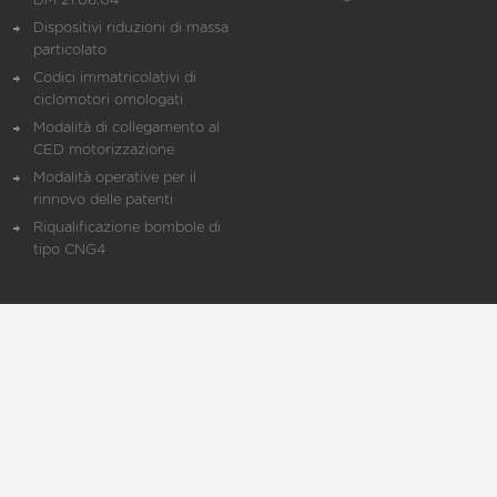
DM 21.06.04
Dispositivi riduzioni di massa
particolato
Codici immatricolativi di
ciclomotori omologati
Modalità di collegamento al
CED motorizzazione
Modalità operative per il
rinnovo delle patenti
Riqualificazione bombole di
tipo CNG4