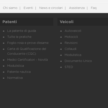
Chi siamo
Eventi
News e circolari
Assistenza
Faq
Patenti
Veicoli
La patente di guida
Autoveicoli
Tutte le pratiche
Motocicli
Foglio rosa e prove d’esame
Revisioni
Carta di Qualificazione del
Collaudi
Conducente (CQC)
Modulistica
Medici Certificatori - Novità
Documento Unico
Modulistica
STED
Patente nautica
Normativa