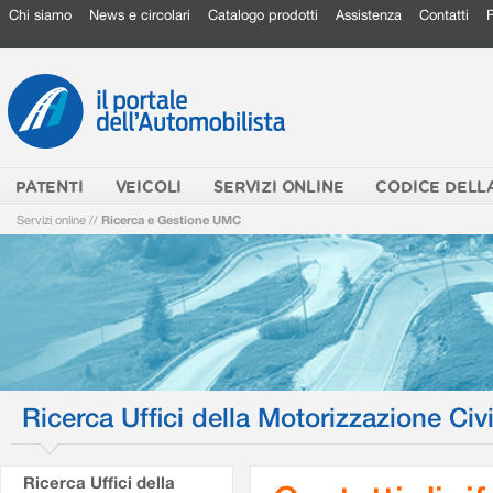
Chi siamo
News e circolari
Catalogo prodotti
Assistenza
Contatti
PATENTI
VEICOLI
SERVIZI ONLINE
CODICE DELL
Servizi online
//
Ricerca e Gestione UMC
Ricerca Uffici della Motorizzazione Civi
Ricerca Uffici della