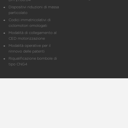
DM 21.06.04
Dispositivi riduzioni di massa
particolato
Codici immatricolativi di
ciclomotori omologati
Modalità di collegamento al
CED motorizzazione
Modalità operative per il
rinnovo delle patenti
Riqualificazione bombole di
tipo CNG4