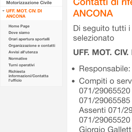
Contatti di r
Motorizzazione Civile
ANCONA
UFF. MOT. CIV. DI
ANCONA
Di seguito tutti i 
Home Page
Dove siamo
selezionato
Orari apertura sportelli
Organizzazione e contatti
UFF. MOT. CIV
Avvisi all'utenza
Normative
Turni operativi
Responsabile: 
Richiesta
informazioni/Contatta
Compiti o serv
l'ufficio
071/29065520 
071/29065585
Assenti 071/2
071/2906552
Giorgio Gallet