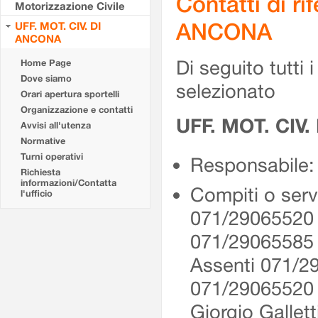
Contatti di r
Motorizzazione Civile
ANCONA
UFF. MOT. CIV. DI
ANCONA
Di seguito tutti i 
Home Page
Dove siamo
selezionato
Orari apertura sportelli
Organizzazione e contatti
UFF. MOT. CIV
Avvisi all'utenza
Normative
Turni operativi
Responsabile: 
Richiesta
informazioni/Contatta
Compiti o serv
l'ufficio
071/29065520 
071/29065585
Assenti 071/2
071/2906552
Giorgio Gallet