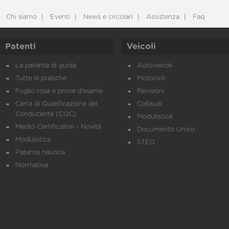
Chi siamo
Eventi
News e circolari
Assistenza
Faq
Patenti
Veicoli
La patente di guida
Autoveicoli
Tutte le pratiche
Motocicli
Foglio rosa e prove d’esame
Revisioni
Carta di Qualificazione del
Collaudi
Conducente (CQC)
Modulistica
Medici Certificatori - Novità
Documento Unico
Modulistica
STED
Patente nautica
Normativa