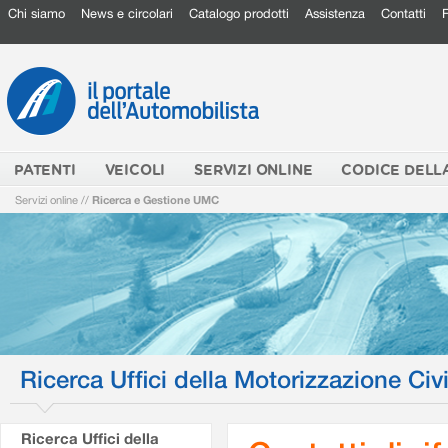
Chi siamo
News e circolari
Catalogo prodotti
Assistenza
Contatti
PATENTI
VEICOLI
SERVIZI ONLINE
CODICE DELL
Servizi online
//
Ricerca e Gestione UMC
Ricerca Uffici della Motorizzazione Civi
Ricerca Uffici della