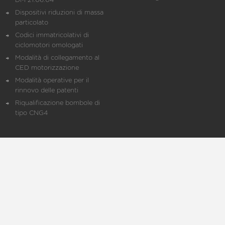
DM 21.06.04
Dispositivi riduzioni di massa
particolato
Codici immatricolativi di
ciclomotori omologati
Modalità di collegamento al
CED motorizzazione
Modalità operative per il
rinnovo delle patenti
Riqualificazione bombole di
tipo CNG4