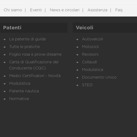
Chi siamo
Eventi
News e circolari
Assistenza
Faq
Patenti
Veicoli
La patente di guida
Autoveicoli
Tutte le pratiche
Motocicli
Foglio rosa e prove d’esame
Revisioni
Carta di Qualificazione del
Collaudi
Conducente (CQC)
Modulistica
Medici Certificatori - Novità
Documento Unico
Modulistica
STED
Patente nautica
Normativa