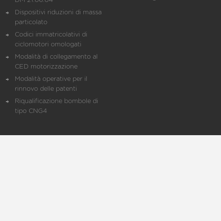
DM 21.06.04
Dispositivi riduzioni di massa
particolato
Codici immatricolativi di
ciclomotori omologati
Modalità di collegamento al
CED motorizzazione
Modalità operative per il
rinnovo delle patenti
Riqualificazione bombole di
tipo CNG4