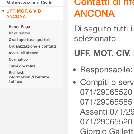
Contatti di r
Motorizzazione Civile
ANCONA
UFF. MOT. CIV. DI
ANCONA
Di seguito tutti i 
Home Page
Dove siamo
selezionato
Orari apertura sportelli
Organizzazione e contatti
UFF. MOT. CIV
Avvisi all'utenza
Normative
Turni operativi
Responsabile: 
Richiesta
informazioni/Contatta
Compiti o serv
l'ufficio
071/29065520 
071/29065585
Assenti 071/2
071/2906552
Giorgio Gallet