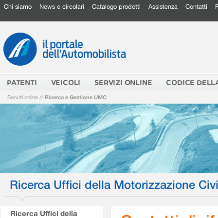
Chi siamo
News e circolari
Catalogo prodotti
Assistenza
Contatti
PATENTI
VEICOLI
SERVIZI ONLINE
CODICE DELL
Servizi online
//
Ricerca e Gestione UMC
Ricerca Uffici della Motorizzazione Civi
Ricerca Uffici della