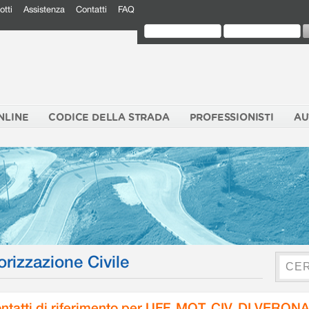
otti
Assistenza
Contatti
FAQ
NLINE
CODICE DELLA STRADA
PROFESSIONISTI
AU
orizzazione Civile
ntatti di riferimento per UFF. MOT. CIV. DI VERON