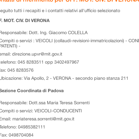
eguito tutti i recapiti e i contatti relativi all'ufficio selezionato
. MOT. CIV. DI VERONA
Responsabile: Dott. Ing. Giacomo COLELLA
Compiti o servizi : VEICOLI (collaudi-revisioni-immatricolazioni) - CO
PATENTI) -
email: direzione.upvr@mit.gov.it
telefono: 045 8283511 opp 3402497967
fax: 045 8283576
Ubicazione: Via Apollo, 2 - VERONA - secondo piano stanza 211
Sezione Coordinata di Padova
Responsabile: Dott.ssa Maria Teresa Sorrenti
Compiti o servizi: VEICOLI-CONDUCENTI
Email: mariateresa.sorrenti@mit.gov.it
Telefono: 04985382111
Fax: 0498704084