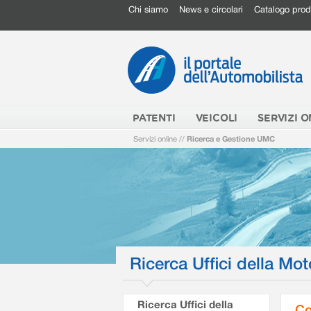
Chi siamo
News e circolari
Catalogo prod
PATENTI
VEICOLI
SERVIZI O
Servizi online
//
Ricerca e Gestione UMC
Ricerca Uffici della Mot
Ricerca Uffici della
Co