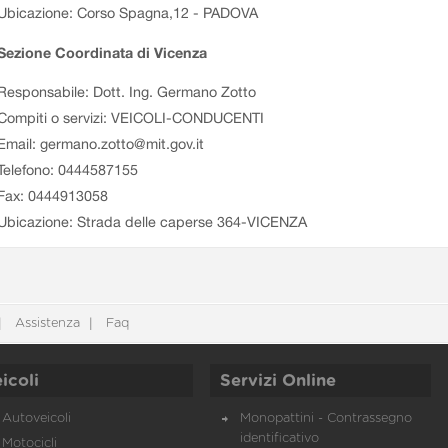
Ubicazione: Corso Spagna,12 - PADOVA
Sezione Coordinata di Vicenza
Responsabile: Dott. Ing. Germano Zotto
Compiti o servizi: VEICOLI-CONDUCENTI
Email: germano.zotto@mit.gov.it
Telefono: 0444587155
Fax: 0444913058
Ubicazione: Strada delle caperse 364-VICENZA
Assistenza
Faq
icoli
Servizi Online
Autoveicoli
Monopattini - Contrassegno
identificativo
Motocicli