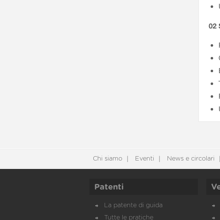
02 
Chi siamo
Eventi
News e circolari
Patenti
Ve
La patente di guida
Tutte le pratiche