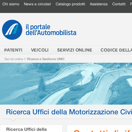
Chi siamo
News e circolari
Catalogo prodotti
Assistenza
Contatti
PATENTI
VEICOLI
SERVIZI ONLINE
CODICE DELL
Servizi online
//
Ricerca e Gestione UMC
Ricerca Uffici della Motorizzazione Civi
Ricerca Uffici della