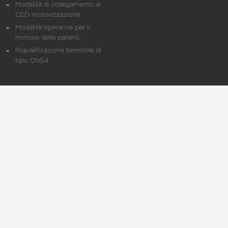
Modalità di collegamento al
CED motorizzazione
Modalità operative per il
rinnovo delle patenti
Riqualificazione bombole di
tipo CNG4