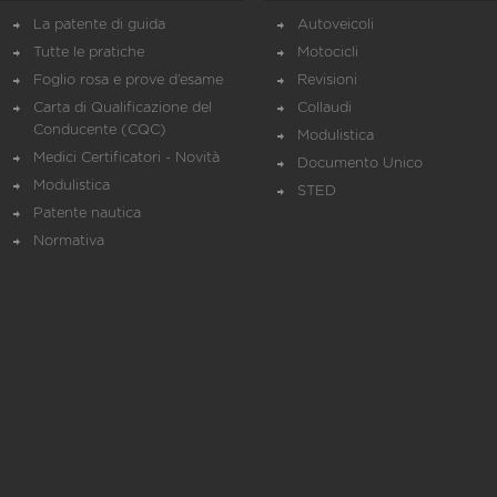
La patente di guida
Autoveicoli
Tutte le pratiche
Motocicli
Foglio rosa e prove d’esame
Revisioni
Carta di Qualificazione del
Collaudi
Conducente (CQC)
Modulistica
Medici Certificatori - Novità
Documento Unico
Modulistica
STED
Patente nautica
Normativa