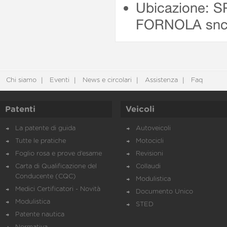
Ubicazione: 
FORNOLA sn
Chi siamo
Eventi
News e circolari
Assistenza
Faq
Patenti
Veicoli
La patente di guida
Autoveicoli
Tutte le pratiche
Motocicli
Foglio rosa e prove d’esame
Revisioni
Carta di Qualificazione del
Collaudi
Conducente (CQC)
Modulistica
Medici Certificatori - Novità
Documento Unico
Modulistica
STED
Patente nautica