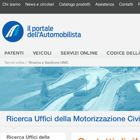
Chi siamo
News e circolari
Catalogo prodotti
Assistenza
Contatti
PATENTI
VEICOLI
SERVIZI ONLINE
CODICE DELL
Servizi online
//
Ricerca e Gestione UMC
Ricerca Uffici della Motorizzazione Civi
Ricerca Uffici della