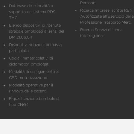
Persone
Database delle località a
Ricerca Imprese iscritte REN 
supporto dei sistemi RDS
Autorizzate all'Esercizio della
TMC
Professione Trasporto Merci
Elenco dispositivi di ritenuta
Ricerca Servizi di Linea
stradale omologati ai sensi del
Interregionali
DM 21.06.04
Dispositivi riduzioni di massa
particolato
Codici immatricolativi di
ciclomotori omologati
Modalità di collegamento al
CED motorizzazione
Modalità operative per il
rinnovo delle patenti
Riqualificazione bombole di
tipo CNG4