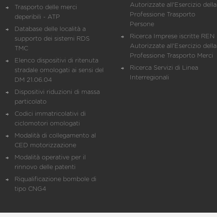
Autorizzate all'Esercizio della
Trasporto delle merci
Professione Trasporto
deperibili - ATP
Persone
Database delle località a
Ricerca Imprese iscritte REN 
supporto dei sistemi RDS
Autorizzate all'Esercizio della
TMC
Professione Trasporto Merci
Elenco dispositivi di ritenuta
Ricerca Servizi di Linea
stradale omologati ai sensi del
Interregionali
DM 21.06.04
Dispositivi riduzioni di massa
particolato
Codici immatricolativi di
ciclomotori omologati
Modalità di collegamento al
CED motorizzazione
Modalità operative per il
rinnovo delle patenti
Riqualificazione bombole di
tipo CNG4