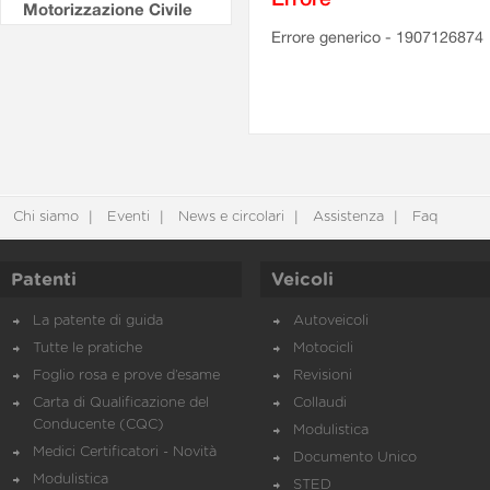
Motorizzazione Civile
Errore generico - 1907126874
Chi siamo
Eventi
News e circolari
Assistenza
Faq
Patenti
Veicoli
La patente di guida
Autoveicoli
Tutte le pratiche
Motocicli
Foglio rosa e prove d’esame
Revisioni
Carta di Qualificazione del
Collaudi
Conducente (CQC)
Modulistica
Medici Certificatori - Novità
Documento Unico
Modulistica
STED