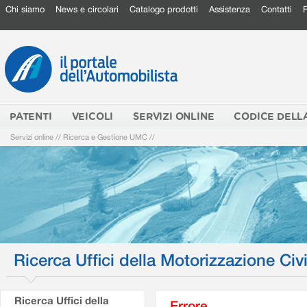
Chi siamo
News e circolari
Catalogo prodotti
Assistenza
Contatti
PATENTI
VEICOLI
SERVIZI ONLINE
CODICE DELL
Servizi online
//
Ricerca e Gestione UMC
//
Ricerca Uffici della Motorizzazione Civi
Ricerca Uffici della
Errore