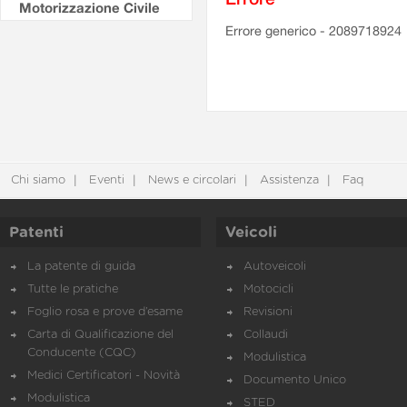
Motorizzazione Civile
Errore generico - 2089718924
Chi siamo
Eventi
News e circolari
Assistenza
Faq
Patenti
Veicoli
La patente di guida
Autoveicoli
Tutte le pratiche
Motocicli
Foglio rosa e prove d’esame
Revisioni
Carta di Qualificazione del
Collaudi
Conducente (CQC)
Modulistica
Medici Certificatori - Novità
Documento Unico
Modulistica
STED