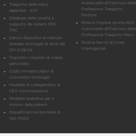
Autorizzate all'Esercizio della
Trasporto delle merci
Professione Trasporto
deperibili - ATP
Persone
Database delle località a
Ricerca Imprese iscritte REN 
supporto dei sistemi RDS
Autorizzate all'Esercizio della
TMC
Professione Trasporto Merci
Elenco dispositivi di ritenuta
Ricerca Servizi di Linea
stradale omologati ai sensi del
Interregionali
DM 21.06.04
Dispositivi riduzioni di massa
particolato
Codici immatricolativi di
ciclomotori omologati
Modalità di collegamento al
CED motorizzazione
Modalità operative per il
rinnovo delle patenti
Riqualificazione bombole di
tipo CNG4