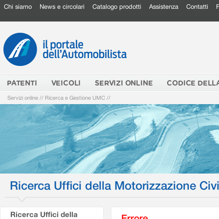
Chi siamo
News e circolari
Catalogo prodotti
Assistenza
Contatti
PATENTI
VEICOLI
SERVIZI ONLINE
CODICE DELL
Servizi online
//
Ricerca e Gestione UMC
//
Ricerca Uffici della Motorizzazione Civi
Ricerca Uffici della
Errore