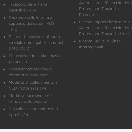
Autorizzate all'Esercizio della
Trasporto delle merci
Professione Trasporto
deperibili - ATP
Persone
Database delle località a
Ricerca Imprese iscritte REN 
supporto dei sistemi RDS
Autorizzate all'Esercizio della
TMC
Professione Trasporto Merci
Elenco dispositivi di ritenuta
Ricerca Servizi di Linea
stradale omologati ai sensi del
Interregionali
DM 21.06.04
Dispositivi riduzioni di massa
particolato
Codici immatricolativi di
ciclomotori omologati
Modalità di collegamento al
CED motorizzazione
Modalità operative per il
rinnovo delle patenti
Riqualificazione bombole di
tipo CNG4