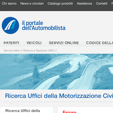
Chi siamo
News e circolari
Catalogo prodotti
Assistenza
Contatti
PATENTI
VEICOLI
SERVIZI ONLINE
CODICE DELL
Servizi online
//
Ricerca e Gestione UMC
//
Ricerca Uffici della Motorizzazione Civi
Ricerca Uffici della
Errore