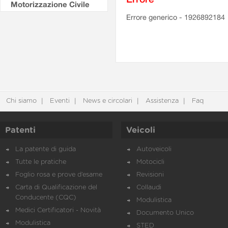
Motorizzazione Civile
Errore generico - 1926892184
Chi siamo
Eventi
News e circolari
Assistenza
Faq
Patenti
Veicoli
La patente di guida
Autoveicoli
Tutte le pratiche
Motocicli
Foglio rosa e prove d’esame
Revisioni
Carta di Qualificazione del
Collaudi
Conducente (CQC)
Modulistica
Medici Certificatori - Novità
Documento Unico
Modulistica
STED