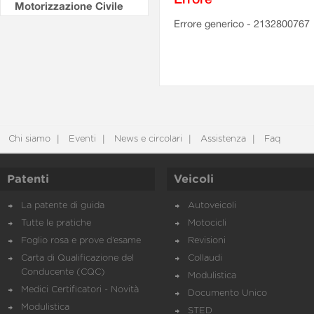
Motorizzazione Civile
Errore generico - 2132800767
Chi siamo
Eventi
News e circolari
Assistenza
Faq
Patenti
Veicoli
La patente di guida
Autoveicoli
Tutte le pratiche
Motocicli
Foglio rosa e prove d’esame
Revisioni
Carta di Qualificazione del
Collaudi
Conducente (CQC)
Modulistica
Medici Certificatori - Novità
Documento Unico
Modulistica
STED