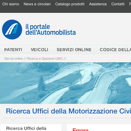
Chi siamo
News e circolari
Catalogo prodotti
Assistenza
Contatti
PATENTI
VEICOLI
SERVIZI ONLINE
CODICE DELL
Servizi online
//
Ricerca e Gestione UMC
//
Ricerca Uffici della Motorizzazione Civi
Ricerca Uffici della
Errore