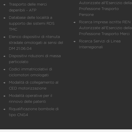
Autorizzate all'Esercizio della
Trasporto delle merci
Professione Trasporto
deperibili - ATP
Persone
Database delle località a
Ricerca Imprese iscritte REN 
supporto dei sistemi RDS
Autorizzate all'Esercizio della
TMC
Professione Trasporto Merci
Elenco dispositivi di ritenuta
Ricerca Servizi di Linea
stradale omologati ai sensi del
Interregionali
DM 21.06.04
Dispositivi riduzioni di massa
particolato
Codici immatricolativi di
ciclomotori omologati
Modalità di collegamento al
CED motorizzazione
Modalità operative per il
rinnovo delle patenti
Riqualificazione bombole di
tipo CNG4