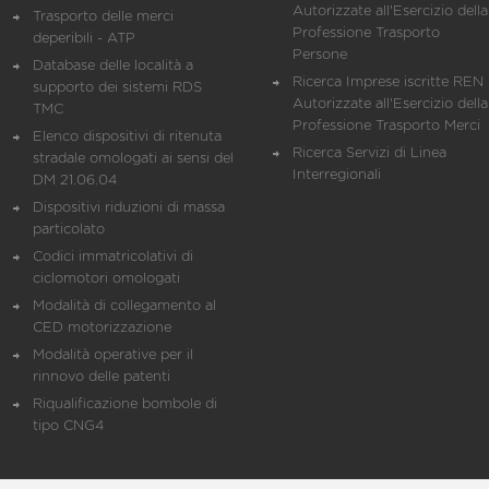
Autorizzate all'Esercizio della
Trasporto delle merci
Professione Trasporto
deperibili - ATP
Persone
Database delle località a
Ricerca Imprese iscritte REN 
supporto dei sistemi RDS
Autorizzate all'Esercizio della
TMC
Professione Trasporto Merci
Elenco dispositivi di ritenuta
Ricerca Servizi di Linea
stradale omologati ai sensi del
Interregionali
DM 21.06.04
Dispositivi riduzioni di massa
particolato
Codici immatricolativi di
ciclomotori omologati
Modalità di collegamento al
CED motorizzazione
Modalità operative per il
rinnovo delle patenti
Riqualificazione bombole di
tipo CNG4