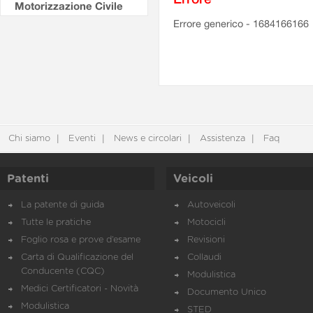
Motorizzazione Civile
Errore generico - 1684166166
Chi siamo
Eventi
News e circolari
Assistenza
Faq
Patenti
Veicoli
La patente di guida
Autoveicoli
Tutte le pratiche
Motocicli
Foglio rosa e prove d’esame
Revisioni
Carta di Qualificazione del
Collaudi
Conducente (CQC)
Modulistica
Medici Certificatori - Novità
Documento Unico
Modulistica
STED