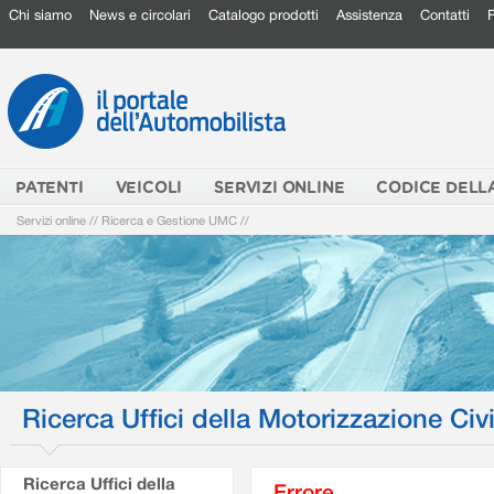
Chi siamo
News e circolari
Catalogo prodotti
Assistenza
Contatti
PATENTI
VEICOLI
SERVIZI ONLINE
CODICE DELL
Servizi online
//
Ricerca e Gestione UMC
//
Ricerca Uffici della Motorizzazione Civi
Ricerca Uffici della
Errore