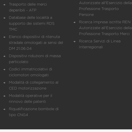
Autorizzate all'Esercizio della
Trasporto delle merci
Professione Trasporto
deperibili - ATP
Persone
Database delle località a
Ricerca Imprese iscritte REN 
supporto dei sistemi RDS
Autorizzate all'Esercizio della
TMC
Professione Trasporto Merci
Elenco dispositivi di ritenuta
Ricerca Servizi di Linea
stradale omologati ai sensi del
Interregionali
DM 21.06.04
Dispositivi riduzioni di massa
particolato
Codici immatricolativi di
ciclomotori omologati
Modalità di collegamento al
CED motorizzazione
Modalità operative per il
rinnovo delle patenti
Riqualificazione bombole di
tipo CNG4