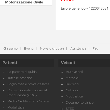
Motorizzazione Civile
Errore generico - 1220643531
Chi siamo
Eventi
News e circolari
Assistenza
Faq
Patenti
Veicoli
La patente di guida
Autoveicoli
Tutte le pratiche
Motocicli
Foglio rosa e prove d’esame
Revisioni
Carta di Qualificazione del
Collaudi
Conducente (CQC)
Modulistica
Medici Certificatori - Novità
Documento Unico
Modulistica
STED