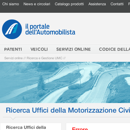
Chi siamo
News e circolari
Catalogo prodotti
Assistenza
Contatti
PATENTI
VEICOLI
SERVIZI ONLINE
CODICE DELL
Servizi online
//
Ricerca e Gestione UMC
//
Ricerca Uffici della Motorizzazione Civi
Ricerca Uffici della
Errore