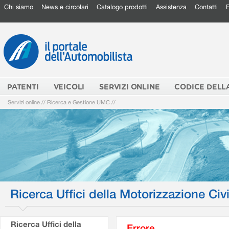
Chi siamo
News e circolari
Catalogo prodotti
Assistenza
Contatti
PATENTI
VEICOLI
SERVIZI ONLINE
CODICE DELL
Servizi online
//
Ricerca e Gestione UMC
//
Ricerca Uffici della Motorizzazione Civi
Ricerca Uffici della
Errore