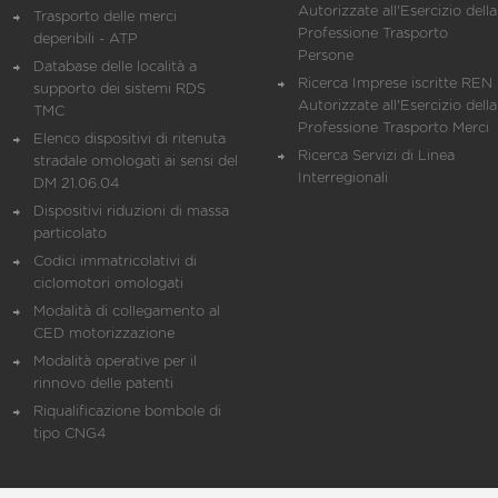
Autorizzate all'Esercizio della
Trasporto delle merci
Professione Trasporto
deperibili - ATP
Persone
Database delle località a
Ricerca Imprese iscritte REN 
supporto dei sistemi RDS
Autorizzate all'Esercizio della
TMC
Professione Trasporto Merci
Elenco dispositivi di ritenuta
Ricerca Servizi di Linea
stradale omologati ai sensi del
Interregionali
DM 21.06.04
Dispositivi riduzioni di massa
particolato
Codici immatricolativi di
ciclomotori omologati
Modalità di collegamento al
CED motorizzazione
Modalità operative per il
rinnovo delle patenti
Riqualificazione bombole di
tipo CNG4