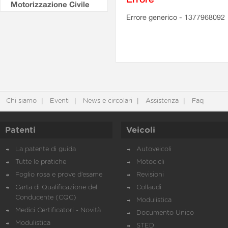
Motorizzazione Civile
Errore generico - 1377968092
Chi siamo
Eventi
News e circolari
Assistenza
Faq
Patenti
Veicoli
La patente di guida
Autoveicoli
Tutte le pratiche
Motocicli
Foglio rosa e prove d’esame
Revisioni
Carta di Qualificazione del
Collaudi
Conducente (CQC)
Modulistica
Medici Certificatori - Novità
Documento Unico
Modulistica
STED