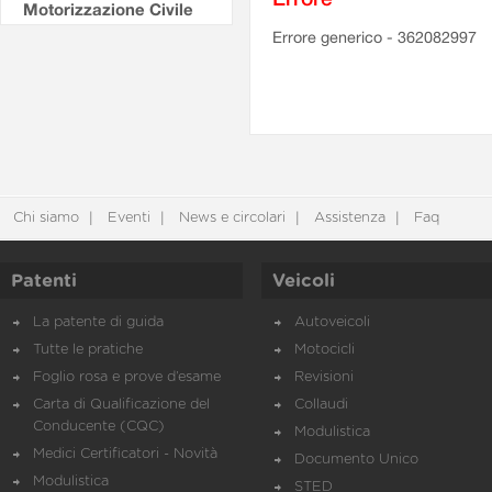
Motorizzazione Civile
Errore generico - 362082997
Chi siamo
Eventi
News e circolari
Assistenza
Faq
Patenti
Veicoli
La patente di guida
Autoveicoli
Tutte le pratiche
Motocicli
Foglio rosa e prove d’esame
Revisioni
Carta di Qualificazione del
Collaudi
Conducente (CQC)
Modulistica
Medici Certificatori - Novità
Documento Unico
Modulistica
STED