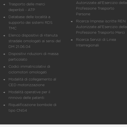
Autorizzate all'Esercizio della
Trasporto delle merci
Professione Trasporto
deperibili - ATP
Persone
Database delle località a
Ricerca Imprese iscritte REN 
supporto dei sistemi RDS
Autorizzate all'Esercizio della
TMC
Professione Trasporto Merci
Elenco dispositivi di ritenuta
Ricerca Servizi di Linea
stradale omologati ai sensi del
Interregionali
DM 21.06.04
Dispositivi riduzioni di massa
particolato
Codici immatricolativi di
ciclomotori omologati
Modalità di collegamento al
CED motorizzazione
Modalità operative per il
rinnovo delle patenti
Riqualificazione bombole di
tipo CNG4