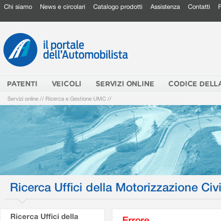
Chi siamo
News e circolari
Catalogo prodotti
Assistenza
Contatti
PATENTI
VEICOLI
SERVIZI ONLINE
CODICE DELL
Servizi online
//
Ricerca e Gestione UMC
//
Ricerca Uffici della Motorizzazione Civi
Ricerca Uffici della
Errore