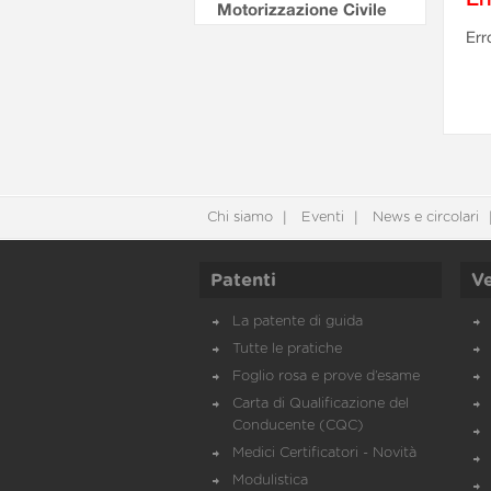
Motorizzazione Civile
Err
Chi siamo
Eventi
News e circolari
Patenti
Ve
La patente di guida
Tutte le pratiche
Foglio rosa e prove d’esame
Carta di Qualificazione del
Conducente (CQC)
Medici Certificatori - Novità
Modulistica