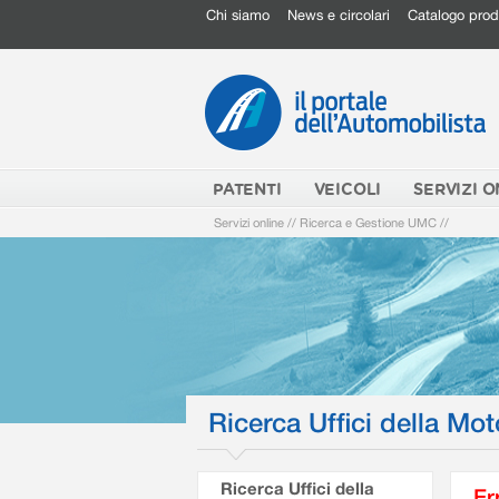
Chi siamo
News e circolari
Catalogo prod
PATENTI
VEICOLI
SERVIZI O
Servizi online
//
Ricerca e Gestione UMC
//
Ricerca Uffici della Mot
Ricerca Uffici della
Er