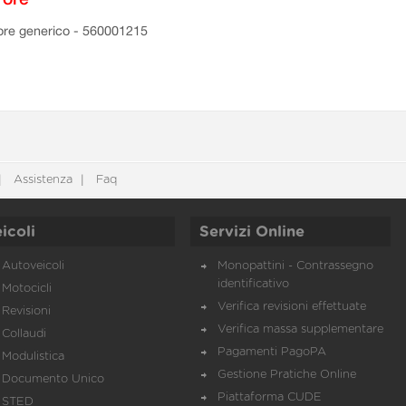
ore generico - 560001215
Assistenza
Faq
icoli
Servizi Online
Autoveicoli
Monopattini - Contrassegno
identificativo
Motocicli
Verifica revisioni effettuate
Revisioni
Verifica massa supplementare
Collaudi
Pagamenti PagoPA
Modulistica
Gestione Pratiche Online
Documento Unico
Piattaforma CUDE
STED