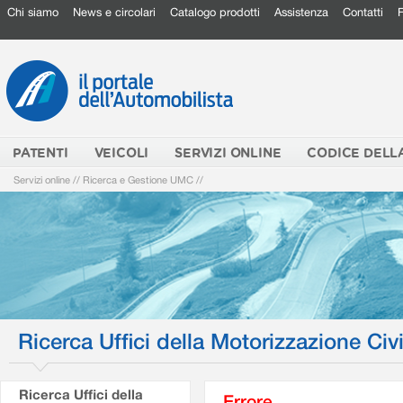
Chi siamo
News e circolari
Catalogo prodotti
Assistenza
Contatti
PATENTI
VEICOLI
SERVIZI ONLINE
CODICE DELL
Servizi online
//
Ricerca e Gestione UMC
//
Ricerca Uffici della Motorizzazione Civi
Ricerca Uffici della
Errore