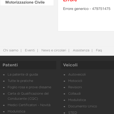
Motorizzazione Civile
Errore generico - 479751475
Chi siamo
Eventi
News e circolari
Assistenza
Faq
Patenti
Veicoli
La patente di guida
Autoveicoli
Tutte le pratiche
Motocicli
Foglio rosa e prove d’esame
Revisioni
Carta di Qualificazione del
Collaudi
Conducente (CQC)
Modulistica
Medici Certificatori - Novità
Documento Unico
Modulistica
STED