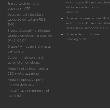
Autorizzate all'Esercizio della
Trasporto delle merci
Professione Trasporto
deperibili - ATP
Persone
Database delle località a
Ricerca Imprese iscritte REN 
supporto dei sistemi RDS
Autorizzate all'Esercizio della
TMC
Professione Trasporto Merci
Elenco dispositivi di ritenuta
Ricerca Servizi di Linea
stradale omologati ai sensi del
Interregionali
DM 21.06.04
Dispositivi riduzioni di massa
particolato
Codici immatricolativi di
ciclomotori omologati
Modalità di collegamento al
CED motorizzazione
Modalità operative per il
rinnovo delle patenti
Riqualificazione bombole di
tipo CNG4