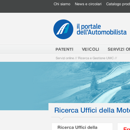
Chi siamo
News e circolari
Catalogo prod
PATENTI
VEICOLI
SERVIZI O
Servizi online
//
Ricerca e Gestione UMC
//
Ricerca Uffici della Mot
Ricerca Uffici della
Er