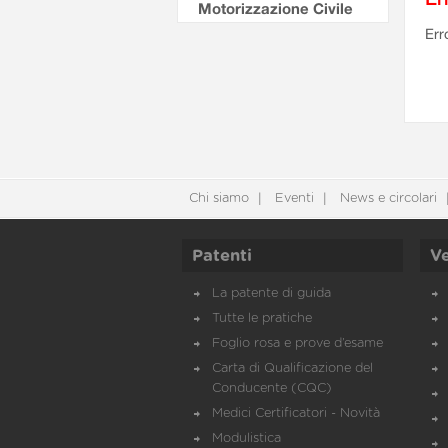
Motorizzazione Civile
Err
Chi siamo
Eventi
News e circolari
Patenti
Ve
La patente di guida
Tutte le pratiche
Foglio rosa e prove d’esame
Carta di Qualificazione del
Conducente (CQC)
Medici Certificatori - Novità
Modulistica