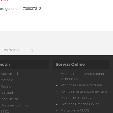
ore generico - 738037812
Assistenza
Faq
icoli
Servizi Online
Autoveicoli
Monopattini - Contrassegno
identificativo
Motocicli
Verifica revisioni effettuate
Revisioni
Verifica massa supplementare
Collaudi
Pagamenti PagoPA
Modulistica
Gestione Pratiche Online
Documento Unico
Piattaforma CUDE
STED