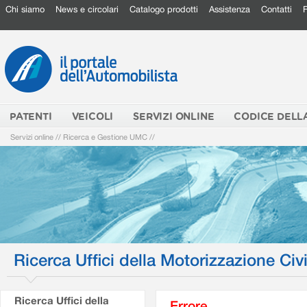
Chi siamo
News e circolari
Catalogo prodotti
Assistenza
Contatti
PATENTI
VEICOLI
SERVIZI ONLINE
CODICE DELL
Servizi online
//
Ricerca e Gestione UMC
//
Ricerca Uffici della Motorizzazione Civi
Ricerca Uffici della
Errore