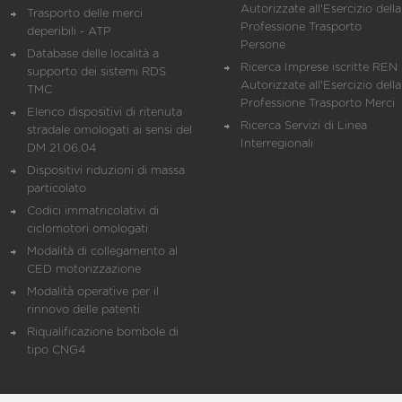
Autorizzate all'Esercizio della
Trasporto delle merci
Professione Trasporto
deperibili - ATP
Persone
Database delle località a
Ricerca Imprese iscritte REN 
supporto dei sistemi RDS
Autorizzate all'Esercizio della
TMC
Professione Trasporto Merci
Elenco dispositivi di ritenuta
Ricerca Servizi di Linea
stradale omologati ai sensi del
Interregionali
DM 21.06.04
Dispositivi riduzioni di massa
particolato
Codici immatricolativi di
ciclomotori omologati
Modalità di collegamento al
CED motorizzazione
Modalità operative per il
rinnovo delle patenti
Riqualificazione bombole di
tipo CNG4