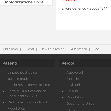
Motorizzazione Civile
Errore generico - 2005848114
Chi siamo
Eventi
News e circolari
Assistenza
Faq
Patenti
Veicoli
La patente di guida
Autoveicoli
Tutte le pratiche
Motocicli
Foglio rosa e prove d’esame
Revisioni
Carta di Qualificazione del
Collaudi
Conducente (CQC)
Modulistica
Medici Certificatori - Novità
Documento Unico
Modulistica
STED