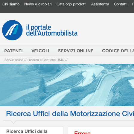
Chi siamo
News e circolari
Catalogo prodotti
Assistenza
Contatti
PATENTI
VEICOLI
SERVIZI ONLINE
CODICE DELL
Servizi online
//
Ricerca e Gestione UMC
//
Ricerca Uffici della Motorizzazione Civi
Ricerca Uffici della
Errore