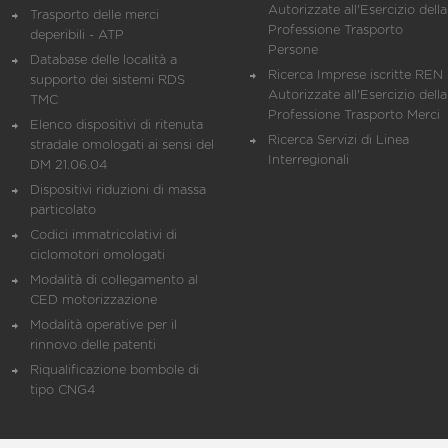
Autorizzate all'Esercizio della
Trasporto delle merci
Professione Trasporto
deperibili - ATP
Persone
Database delle località a
Ricerca Imprese iscritte REN 
supporto dei sistemi RDS
Autorizzate all'Esercizio della
TMC
Professione Trasporto Merci
Elenco dispositivi di ritenuta
Ricerca Servizi di Linea
stradale omologati ai sensi del
Interregionali
DM 21.06.04
Dispositivi riduzioni di massa
particolato
Codici immatricolativi di
ciclomotori omologati
Modalità di collegamento al
CED motorizzazione
Modalità operative per il
rinnovo delle patenti
Riqualificazione bombole di
tipo CNG4