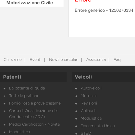
Motorizzazione Civile
Errore generico - 1250270334
Chi siamo
Eventi
News e circolari
Assistenza
Faq
Patenti
Veicoli
La patente di guida
Autoveicoli
Tutte le pratiche
Motocicli
Foglio rosa e prove d’esame
Revisioni
Carta di Qualificazione del
Collaudi
Conducente (CQC)
Modulistica
Medici Certificatori - Novità
Documento Unico
Modulistica
STED