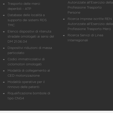
Autorizzate all'Esercizio della
Trasporto delle merci
Professione Trasporto
deperibili - ATP
Persone
Database delle località a
Ricerca Imprese iscritte REN 
supporto dei sistemi RDS
Autorizzate all'Esercizio della
TMC
Professione Trasporto Merci
Elenco dispositivi di ritenuta
Ricerca Servizi di Linea
stradale omologati ai sensi del
Interregionali
DM 21.06.04
Dispositivi riduzioni di massa
particolato
Codici immatricolativi di
ciclomotori omologati
Modalità di collegamento al
CED motorizzazione
Modalità operative per il
rinnovo delle patenti
Riqualificazione bombole di
tipo CNG4