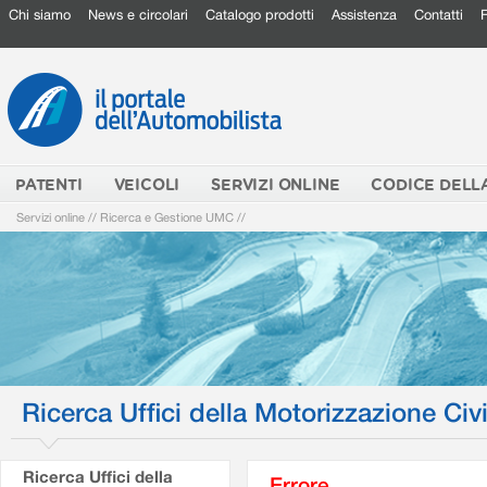
Chi siamo
News e circolari
Catalogo prodotti
Assistenza
Contatti
PATENTI
VEICOLI
SERVIZI ONLINE
CODICE DELL
Servizi online
//
Ricerca e Gestione UMC
//
Ricerca Uffici della Motorizzazione Civi
Ricerca Uffici della
Errore