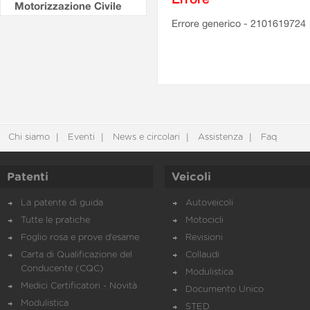
Motorizzazione Civile
Errore generico - 2101619724
Chi siamo
Eventi
News e circolari
Assistenza
Faq
Patenti
Veicoli
La patente di guida
Autoveicoli
Tutte le pratiche
Motocicli
Foglio rosa e prove d’esame
Revisioni
Carta di Qualificazione del
Collaudi
Conducente (CQC)
Modulistica
Medici Certificatori - Novità
Documento Unico
Modulistica
STED