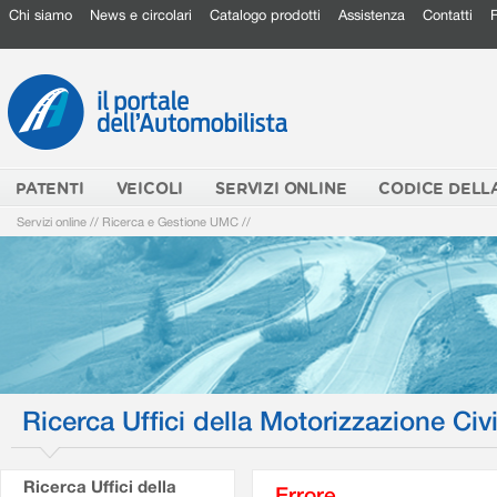
Chi siamo
News e circolari
Catalogo prodotti
Assistenza
Contatti
PATENTI
VEICOLI
SERVIZI ONLINE
CODICE DELL
Servizi online
//
Ricerca e Gestione UMC
//
Ricerca Uffici della Motorizzazione Civi
Ricerca Uffici della
Errore