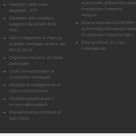
Autorizzate all'Esercizio della
Trasporto delle merci
Professione Trasporto
deperibili - ATP
Persone
Database delle località a
Ricerca Imprese iscritte REN 
supporto dei sistemi RDS
Autorizzate all'Esercizio della
TMC
Professione Trasporto Merci
Elenco dispositivi di ritenuta
Ricerca Servizi di Linea
stradale omologati ai sensi del
Interregionali
DM 21.06.04
Dispositivi riduzioni di massa
particolato
Codici immatricolativi di
ciclomotori omologati
Modalità di collegamento al
CED motorizzazione
Modalità operative per il
rinnovo delle patenti
Riqualificazione bombole di
tipo CNG4