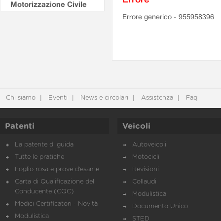
Motorizzazione Civile
Errore generico - 955958396
Chi siamo
Eventi
News e circolari
Assistenza
Faq
Patenti
Veicoli
La patente di guida
Autoveicoli
Tutte le pratiche
Motocicli
Foglio rosa e prove d’esame
Revisioni
Carta di Qualificazione del
Collaudi
Conducente (CQC)
Modulistica
Medici Certificatori - Novità
Documento Unico
Modulistica
STED