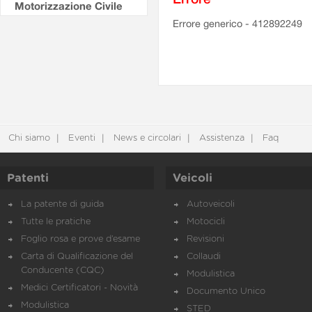
Motorizzazione Civile
Errore generico - 412892249
Chi siamo
Eventi
News e circolari
Assistenza
Faq
Patenti
Veicoli
La patente di guida
Autoveicoli
Tutte le pratiche
Motocicli
Foglio rosa e prove d’esame
Revisioni
Carta di Qualificazione del
Collaudi
Conducente (CQC)
Modulistica
Medici Certificatori - Novità
Documento Unico
Modulistica
STED