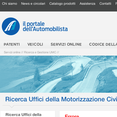
Chi siamo
News e circolari
Catalogo prodotti
Assistenza
Contatti
PATENTI
VEICOLI
SERVIZI ONLINE
CODICE DELL
Servizi online
//
Ricerca e Gestione UMC
//
Ricerca Uffici della Motorizzazione Civi
Ricerca Uffici della
Errore