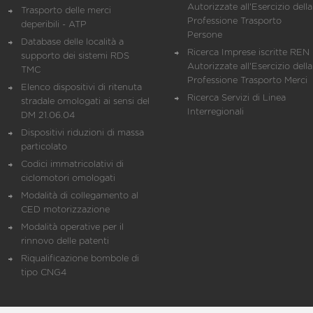
Autorizzate all'Esercizio della
Trasporto delle merci
Professione Trasporto
deperibili - ATP
Persone
Database delle località a
Ricerca Imprese iscritte REN 
supporto dei sistemi RDS
Autorizzate all'Esercizio della
TMC
Professione Trasporto Merci
Elenco dispositivi di ritenuta
Ricerca Servizi di Linea
stradale omologati ai sensi del
Interregionali
DM 21.06.04
Dispositivi riduzioni di massa
particolato
Codici immatricolativi di
ciclomotori omologati
Modalità di collegamento al
CED motorizzazione
Modalità operative per il
rinnovo delle patenti
Riqualificazione bombole di
tipo CNG4