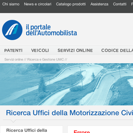
Chi siamo
News e circolari
Catalogo prodotti
Assistenza
Contatti
PATENTI
VEICOLI
SERVIZI ONLINE
CODICE DELL
Servizi online
//
Ricerca e Gestione UMC
//
Ricerca Uffici della Motorizzazione Civi
Ricerca Uffici della
Errore