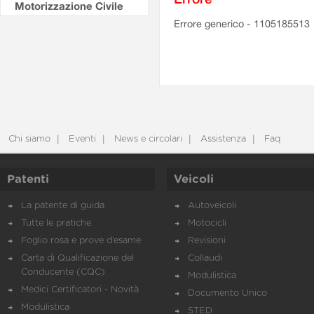
Motorizzazione Civile
Errore generico - 1105185513
Chi siamo
Eventi
News e circolari
Assistenza
Faq
Patenti
Veicoli
La patente di guida
Autoveicoli
Tutte le pratiche
Motocicli
Foglio rosa e prove d’esame
Revisioni
Carta di Qualificazione del
Collaudi
Conducente (CQC)
Modulistica
Medici Certificatori - Novità
Documento Unico
Modulistica
STED