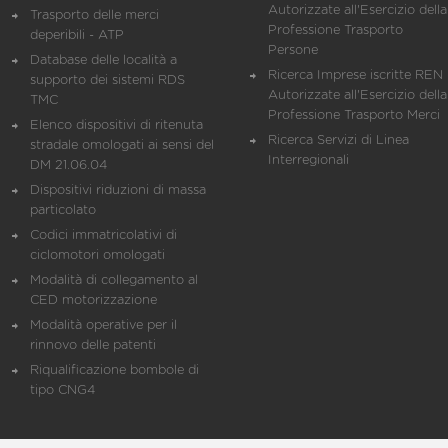
Autorizzate all'Esercizio della
Trasporto delle merci
Professione Trasporto
deperibili - ATP
Persone
Database delle località a
Ricerca Imprese iscritte REN 
supporto dei sistemi RDS
Autorizzate all'Esercizio della
TMC
Professione Trasporto Merci
Elenco dispositivi di ritenuta
Ricerca Servizi di Linea
stradale omologati ai sensi del
Interregionali
DM 21.06.04
Dispositivi riduzioni di massa
particolato
Codici immatricolativi di
ciclomotori omologati
Modalità di collegamento al
CED motorizzazione
Modalità operative per il
rinnovo delle patenti
Riqualificazione bombole di
tipo CNG4