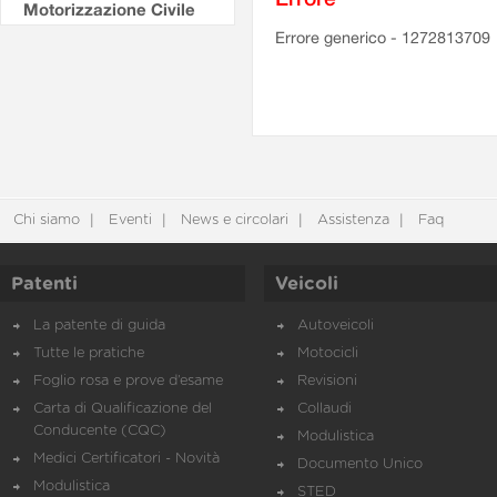
Motorizzazione Civile
Errore generico - 1272813709
Chi siamo
Eventi
News e circolari
Assistenza
Faq
Patenti
Veicoli
La patente di guida
Autoveicoli
Tutte le pratiche
Motocicli
Foglio rosa e prove d’esame
Revisioni
Carta di Qualificazione del
Collaudi
Conducente (CQC)
Modulistica
Medici Certificatori - Novità
Documento Unico
Modulistica
STED