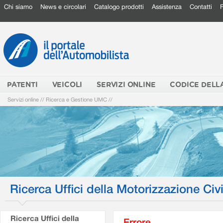
Chi siamo
News e circolari
Catalogo prodotti
Assistenza
Contatti
PATENTI
VEICOLI
SERVIZI ONLINE
CODICE DELL
Servizi online
//
Ricerca e Gestione UMC
//
Ricerca Uffici della Motorizzazione Civi
Ricerca Uffici della
Errore