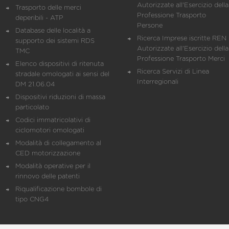
Autorizzate all'Esercizio della
Trasporto delle merci
Professione Trasporto
deperibili - ATP
Persone
Database delle località a
Ricerca Imprese iscritte REN 
supporto dei sistemi RDS
Autorizzate all'Esercizio della
TMC
Professione Trasporto Merci
Elenco dispositivi di ritenuta
Ricerca Servizi di Linea
stradale omologati ai sensi del
Interregionali
DM 21.06.04
Dispositivi riduzioni di massa
particolato
Codici immatricolativi di
ciclomotori omologati
Modalità di collegamento al
CED motorizzazione
Modalità operative per il
rinnovo delle patenti
Riqualificazione bombole di
tipo CNG4