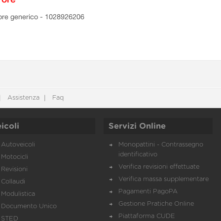
ore generico - 1028926206
Assistenza
Faq
icoli
Servizi Online
Autoveicoli
Monopattini - Contrassegno
identificativo
Motocicli
Verifica revisioni effettuate
Revisioni
Verifica massa supplementare
Collaudi
Pagamenti PagoPA
Modulistica
Gestione Pratiche Online
Documento Unico
Piattaforma CUDE
STED