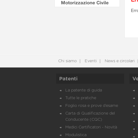
Motorizzazione Civile
Err
Chi siamo
Eventi
News e circolari
Patenti
Ve
La patente di guida
Tutte le pratiche
Foglio rosa e prove d’esame
Carta di Qualificazione del
Conducente (CQC)
Medici Certificatori - Novità
Modulistica