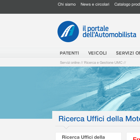
Chi siamo
News e circolari
Catalogo prod
PATENTI
VEICOLI
SERVIZI O
Servizi online
//
Ricerca e Gestione UMC
//
Ricerca Uffici della Mot
Ricerca Uffici della
Er