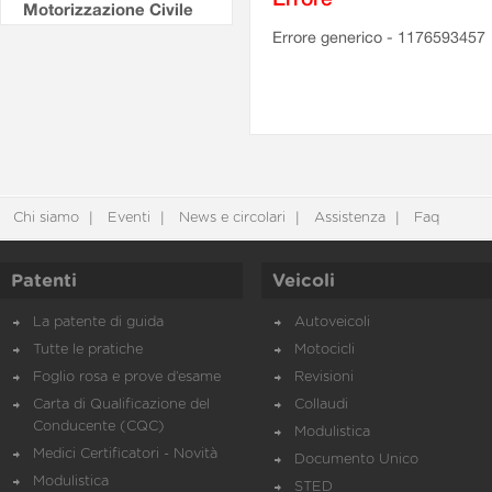
Motorizzazione Civile
Errore generico - 1176593457
Chi siamo
Eventi
News e circolari
Assistenza
Faq
Patenti
Veicoli
La patente di guida
Autoveicoli
Tutte le pratiche
Motocicli
Foglio rosa e prove d’esame
Revisioni
Carta di Qualificazione del
Collaudi
Conducente (CQC)
Modulistica
Medici Certificatori - Novità
Documento Unico
Modulistica
STED