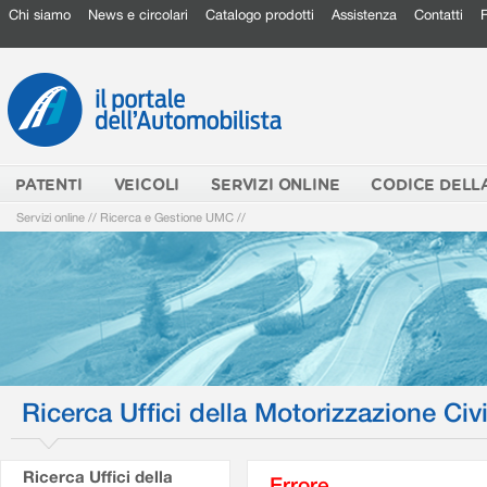
Chi siamo
News e circolari
Catalogo prodotti
Assistenza
Contatti
PATENTI
VEICOLI
SERVIZI ONLINE
CODICE DELL
Servizi online
//
Ricerca e Gestione UMC
//
Ricerca Uffici della Motorizzazione Civi
Ricerca Uffici della
Errore