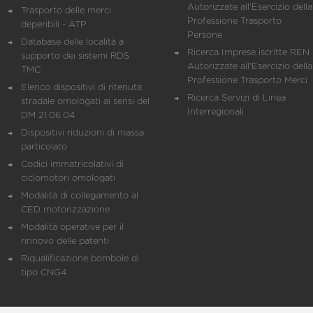
Autorizzate all'Esercizio della
Trasporto delle merci
Professione Trasporto
deperibili - ATP
Persone
Database delle località a
Ricerca Imprese iscritte REN 
supporto dei sistemi RDS
Autorizzate all'Esercizio della
TMC
Professione Trasporto Merci
Elenco dispositivi di ritenuta
Ricerca Servizi di Linea
stradale omologati ai sensi del
Interregionali
DM 21.06.04
Dispositivi riduzioni di massa
particolato
Codici immatricolativi di
ciclomotori omologati
Modalità di collegamento al
CED motorizzazione
Modalità operative per il
rinnovo delle patenti
Riqualificazione bombole di
tipo CNG4