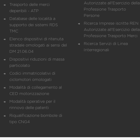
Autorizzate all'Esercizio della
Trasporto delle merci
Professione Trasporto
deperibili - ATP
Persone
Database delle località a
Ricerca Imprese iscritte REN 
supporto dei sistemi RDS
Autorizzate all'Esercizio della
TMC
Professione Trasporto Merci
Elenco dispositivi di ritenuta
Ricerca Servizi di Linea
stradale omologati ai sensi del
Interregionali
DM 21.06.04
Dispositivi riduzioni di massa
particolato
Codici immatricolativi di
ciclomotori omologati
Modalità di collegamento al
CED motorizzazione
Modalità operative per il
rinnovo delle patenti
Riqualificazione bombole di
tipo CNG4