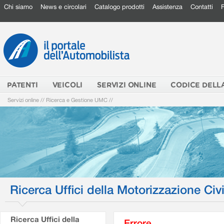
Chi siamo
News e circolari
Catalogo prodotti
Assistenza
Contatti
PATENTI
VEICOLI
SERVIZI ONLINE
CODICE DELL
Servizi online
//
Ricerca e Gestione UMC
//
Ricerca Uffici della Motorizzazione Civi
Ricerca Uffici della
Errore