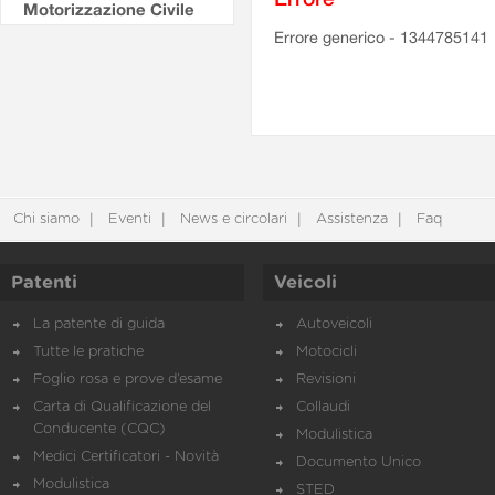
Motorizzazione Civile
Errore generico - 1344785141
Chi siamo
Eventi
News e circolari
Assistenza
Faq
Patenti
Veicoli
La patente di guida
Autoveicoli
Tutte le pratiche
Motocicli
Foglio rosa e prove d’esame
Revisioni
Carta di Qualificazione del
Collaudi
Conducente (CQC)
Modulistica
Medici Certificatori - Novità
Documento Unico
Modulistica
STED