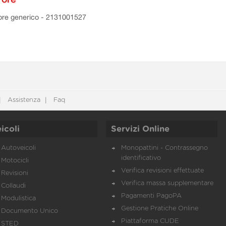
ore generico - 2131001527
Assistenza
Faq
icoli
Servizi Online
Autoveicoli
Monopattini - Contrassegno
identificativo
Motocicli
Verifica revisioni effettuate
Revisioni
Verifica massa supplementare
Collaudi
Pagamenti PagoPA
Modulistica
Gestione Pratiche Online
Documento Unico
Piattaforma CUDE
STED