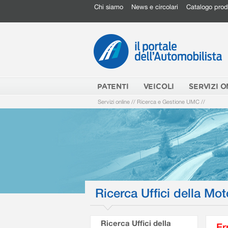
Chi siamo
News e circolari
Catalogo prod
PATENTI
VEICOLI
SERVIZI O
Servizi online
//
Ricerca e Gestione UMC
//
Ricerca Uffici della Mot
Ricerca Uffici della
Er