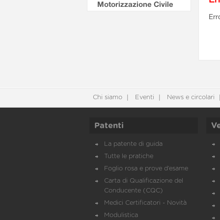
Motorizzazione Civile
Err
Chi siamo
Eventi
News e circolari
Patenti
Ve
La patente di guida
Tutte le pratiche
Foglio rosa e prove d’esame
Carta di Qualificazione del
Conducente (CQC)
Medici Certificatori - Novità
Modulistica