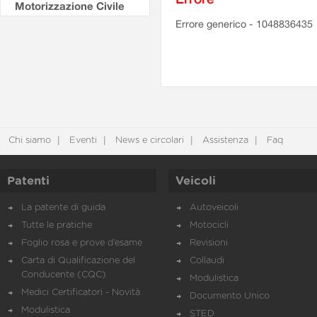
Motorizzazione Civile
Errore generico - 1048836435
Chi siamo
Eventi
News e circolari
Assistenza
Faq
Patenti
Veicoli
La patente di guida
Autoveicoli
Tutte le pratiche
Motocicli
Foglio rosa e prove d’esame
Revisioni
Carta di Qualificazione del
Collaudi
Conducente (CQC)
Modulistica
Medici Certificatori - Novità
Documento Unico
Modulistica
STED