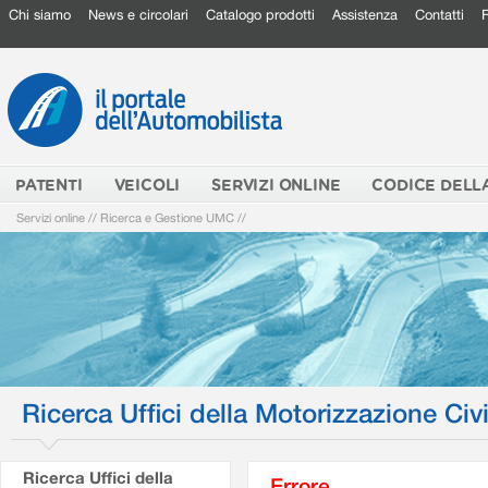
Chi siamo
News e circolari
Catalogo prodotti
Assistenza
Contatti
PATENTI
VEICOLI
SERVIZI ONLINE
CODICE DELL
Servizi online
//
Ricerca e Gestione UMC
//
Ricerca Uffici della Motorizzazione Civi
Ricerca Uffici della
Errore