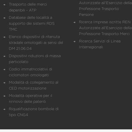
Autorizzate all'Esercizio della
Trasporto delle merci
Professione Trasporto
deperibili - ATP
Persone
Database delle località a
Ricerca Imprese iscritte REN 
supporto dei sistemi RDS
Autorizzate all'Esercizio della
TMC
Professione Trasporto Merci
Elenco dispositivi di ritenuta
Ricerca Servizi di Linea
stradale omologati ai sensi del
Interregionali
DM 21.06.04
Dispositivi riduzioni di massa
particolato
Codici immatricolativi di
ciclomotori omologati
Modalità di collegamento al
CED motorizzazione
Modalità operative per il
rinnovo delle patenti
Riqualificazione bombole di
tipo CNG4