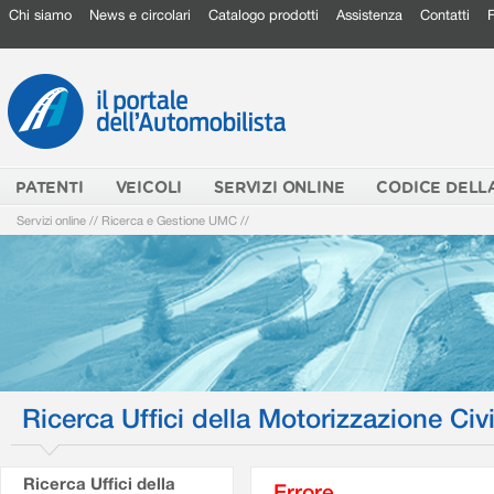
Chi siamo
News e circolari
Catalogo prodotti
Assistenza
Contatti
PATENTI
VEICOLI
SERVIZI ONLINE
CODICE DELL
Servizi online
//
Ricerca e Gestione UMC
//
Ricerca Uffici della Motorizzazione Civi
Ricerca Uffici della
Errore