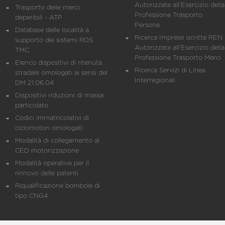
Autorizzate all'Esercizio della
Trasporto delle merci
Professione Trasporto
deperibili - ATP
Persone
Database delle località a
Ricerca Imprese iscritte REN 
supporto dei sistemi RDS
Autorizzate all'Esercizio della
TMC
Professione Trasporto Merci
Elenco dispositivi di ritenuta
Ricerca Servizi di Linea
stradale omologati ai sensi del
Interregionali
DM 21.06.04
Dispositivi riduzioni di massa
particolato
Codici immatricolativi di
ciclomotori omologati
Modalità di collegamento al
CED motorizzazione
Modalità operative per il
rinnovo delle patenti
Riqualificazione bombole di
tipo CNG4