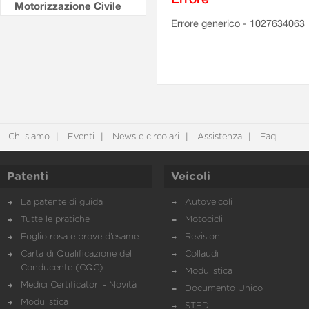
Motorizzazione Civile
Errore generico - 1027634063
Chi siamo
Eventi
News e circolari
Assistenza
Faq
Patenti
Veicoli
La patente di guida
Autoveicoli
Tutte le pratiche
Motocicli
Foglio rosa e prove d’esame
Revisioni
Carta di Qualificazione del
Collaudi
Conducente (CQC)
Modulistica
Medici Certificatori - Novità
Documento Unico
Modulistica
STED