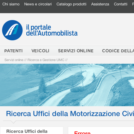
Chi siamo
News e circolari
Catalogo prodotti
Assistenza
Contatti
PATENTI
VEICOLI
SERVIZI ONLINE
CODICE DELL
Servizi online
//
Ricerca e Gestione UMC
//
Ricerca Uffici della Motorizzazione Civi
Ricerca Uffici della
Errore