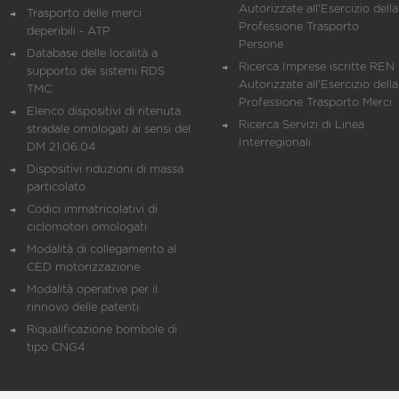
Autorizzate all'Esercizio della
Trasporto delle merci
Professione Trasporto
deperibili - ATP
Persone
Database delle località a
Ricerca Imprese iscritte REN 
supporto dei sistemi RDS
Autorizzate all'Esercizio della
TMC
Professione Trasporto Merci
Elenco dispositivi di ritenuta
Ricerca Servizi di Linea
stradale omologati ai sensi del
Interregionali
DM 21.06.04
Dispositivi riduzioni di massa
particolato
Codici immatricolativi di
ciclomotori omologati
Modalità di collegamento al
CED motorizzazione
Modalità operative per il
rinnovo delle patenti
Riqualificazione bombole di
tipo CNG4