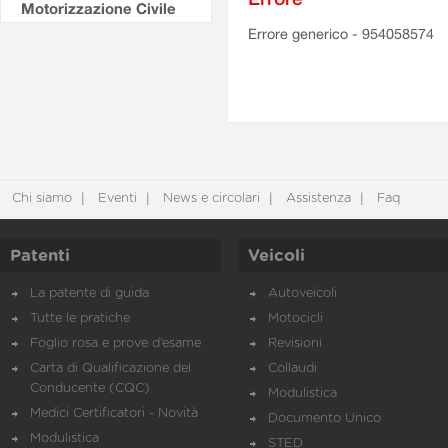
Motorizzazione Civile
Errore generico - 954058574
Chi siamo
Eventi
News e circolari
Assistenza
Faq
Patenti
Veicoli
La patente di guida
Autoveicoli
Tutte le pratiche
Motocicli
Foglio rosa e prove d’esame
Revisioni
Carta di Qualificazione del
Collaudi
Conducente (CQC)
Modulistica
Medici Certificatori - Novità
Documento Unico
Modulistica
STED