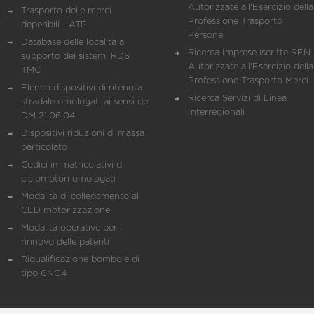
Autorizzate all'Esercizio della
Trasporto delle merci
Professione Trasporto
deperibili - ATP
Persone
Database delle località a
Ricerca Imprese iscritte REN 
supporto dei sistemi RDS
Autorizzate all'Esercizio della
TMC
Professione Trasporto Merci
Elenco dispositivi di ritenuta
Ricerca Servizi di Linea
stradale omologati ai sensi del
Interregionali
DM 21.06.04
Dispositivi riduzioni di massa
particolato
Codici immatricolativi di
ciclomotori omologati
Modalità di collegamento al
CED motorizzazione
Modalità operative per il
rinnovo delle patenti
Riqualificazione bombole di
tipo CNG4