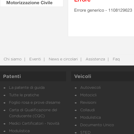
Motorizzazione Civile
Errore generico - 1108129623
Chi siamo
Eventi
News e circolari
Assistenza
Faq
Patenti
Veicoli
La patente di guida
Autoveicoli
Tutte le pratiche
Motocicli
Foglio rosa e prove d’esame
Revisioni
Carta di Qualificazione del
Collaudi
Conducente (CQC)
Modulistica
Medici Certificatori - Novità
Documento Unico
Modulistica
STED