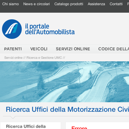
Chi siamo
News e circolari
Catalogo prodotti
Assistenza
Contatti
PATENTI
VEICOLI
SERVIZI ONLINE
CODICE DELL
Servizi online
//
Ricerca e Gestione UMC
//
Ricerca Uffici della Motorizzazione Civi
Ricerca Uffici della
Errore