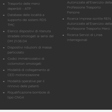
Autorizzate all'Esercizio della
Trasporto delle merci
Professione Trasporto
deperibili - ATP
Persone
Database delle località a
Ricerca Imprese iscritte REN 
supporto dei sistemi RDS
Autorizzate all'Esercizio della
TMC
Professione Trasporto Merci
Elenco dispositivi di ritenuta
Ricerca Servizi di Linea
stradale omologati ai sensi del
Interregionali
DM 21.06.04
Dispositivi riduzioni di massa
particolato
Codici immatricolativi di
ciclomotori omologati
Modalità di collegamento al
CED motorizzazione
Modalità operative per il
rinnovo delle patenti
Riqualificazione bombole di
tipo CNG4