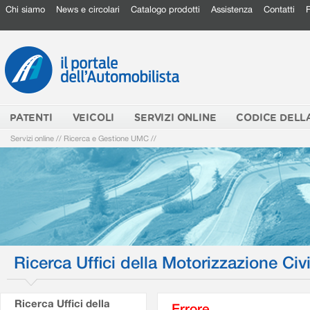
Chi siamo
News e circolari
Catalogo prodotti
Assistenza
Contatti
PATENTI
VEICOLI
SERVIZI ONLINE
CODICE DELL
Servizi online
//
Ricerca e Gestione UMC
//
Ricerca Uffici della Motorizzazione Civi
Ricerca Uffici della
Errore