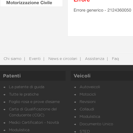
Motorizzazione Civile
Errore generico - 2124360050
Chi siamo
Eventi
News e circolari
Assistenza
Faq
Patenti
Veicoli
La patente di guida
Autoveicoli
Tutte le pratiche
Motocicli
Foglio rosa e prove d’esame
Revisioni
Carta di Qualificazione del
Collaudi
Conducente (CQC)
Modulistica
Medici Certificatori - Novità
Documento Unico
Modulistica
STED